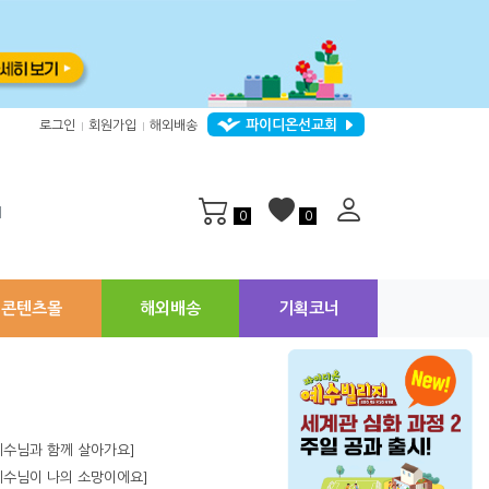
파이디온선교회
로그인
회원가입
해외배송
|
|
지
0
0
콘텐츠몰
해외배송
기획코너
[예수님과 함께 살아가요]
[예수님이 나의 소망이에요]