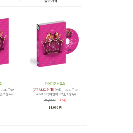
|
높은가격
회
파이디온선교회
esus The
[콘텐츠로 판매]
DVD_Jesus The
유년,초등부)
Greatest(어린이-유년,초등부)
20,000
(30%)↓
14,000원