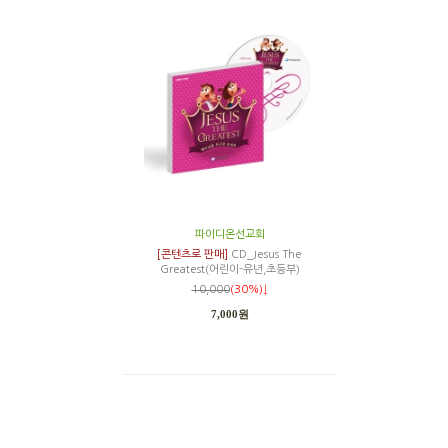
파이디온선교회
[콘텐츠로 판매]
CD_Jesus The
Greatest(어린이-유년,초등부)
10,000
(30%)↓
7,000원