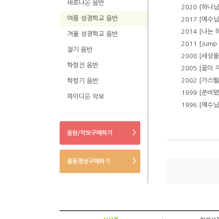
새로나온 음반
2020 [하나
여름 성경학교 음반
2017 [예수
2014 [나는
겨울 성경학교 음반
2011 [Jump 
절기 음반
2008 [세상
학령전 음반
2005 [꿈이
2002 [가스
학령기 음반
1999 [준비
파이디온 악보
1996 [예수
>
음원/악보구매하기
>
율동영상구매하기