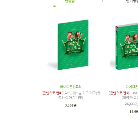
신상품
|
인기상
파이디온선교회
파이디온
[콘텐츠로 판매]
악보_예수님 최고 최고(학
[콘텐츠로 판매]
DV
령전-유아,유치부)
(학령전-유
20,000
3,000원
14,0