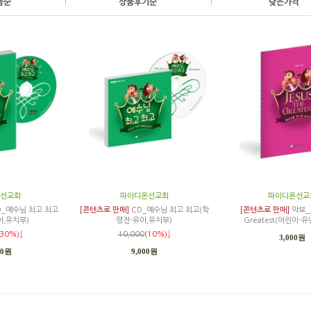
품순
|
상품후기순
|
낮은가격
선교회
파이디온선교회
파이디온선교
D_예수님 최고 최고
[콘텐츠로 판매]
CD_예수님 최고 최고(학
[콘텐츠로 판매]
악보_J
아,유치부)
령전-유아,유치부)
Greatest(어린이-
(30%)↓
10,000
(10%)↓
3,000원
00원
9,000원