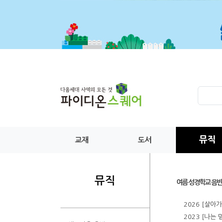
뮤직
교재
도서
뮤직
여름 성경학교 음반
2026 [살아
2023 [나는