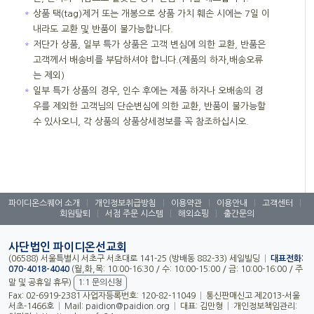
＊
상품 택(tag)제거 또는 개봉으로 상품 가치 훼손 시에는 7일 이
내라도 교환 및 반품이 불가능합니다.
＊
저단가 상품, 일부 특가 상품은 고객 변심에 의한 교환, 반품은
고객께서 배송비를 부담하셔야 합니다.(제품의 하자,배송오류
는 제외)
＊
일부 특가 상품의 경우, 인수 후에는 제품 하자나 오배송의 경
우를 제외한 고객님의 단순변심에 의한 교환, 반품이 불가능할
수 있사오니, 각 상품의 상품상세정보를 꼭 참조하십시오.
파이디온스퀘어 소개
|
개인정보취급방침
|
이용약관
|
이용안내
|
고객센터
|
회원탈퇴
|
서점 주문 시스템
|
해외쇼핑
|
출간문의
사단법인 파이디온선교회
(06588) 서울특별시 서초구 서초대로 141-25 (방배동 882-33) 세일빌딩
|
대표전화:
070-4018-4040
(월,화,목: 10:00-16:30 / 수: 10:00-15:00 / 금: 10:00-16:00 / 주
말 및 공휴일 휴무)
1:1 문의신청
Fax: 02-6919-2381 사업자등록번호: 120-82-11049
|
통신판매신고 제2013-서울
서초-1466호
|
Mail:
paidion@paidion.org
|
대표: 김만형
|
개인정보책임관리: