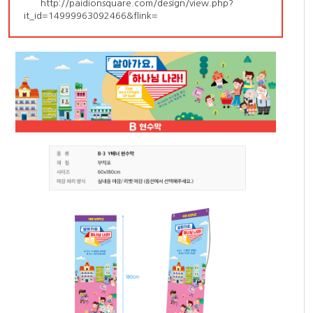
http://paidionsquare.com/design/view.php?
it_id=14999963092466&flink
=