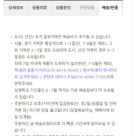
상세정보
상품리뷰
상품문의
관련상품
배송/반품
＊
도서/ 산간/ 오지 일부지역은 배송비가 추가될 수 있습니다.
＊
서울, 경기 지역은 통상적으로 1~2일(단, 7-8월은 제외), 그
외 지역은 2~3일 정도 소요되며 도서, 산간 지역의 경우 3~7
일정도 소요됩니다.
최대 7일 이내에 제품이 도착하지 않으면(단, 7-8월은 제외),
책·음반·용품·티셔츠(070-4018-4040) / 현수막(문의게시판으
로 남겨주세요) / 콘텐츠·세미나·코칭(070-4099-7700)
으로
연락주세요.
성경학교 기간중인 6~7월 까지는 기존 배송일보다 더 소요될
수 있습니다.
＊
주문하시고 오후2시이전에 입금완료(단, 토/일/공휴일 및 천재
지변 외) 하시면 당일 출고됩니다.(당일배송아님, 택배사에 당
일 인계됨)
주문하신 날 배송요청되므로 더 빠른 시간내에 받아보실 수 있
습니다.