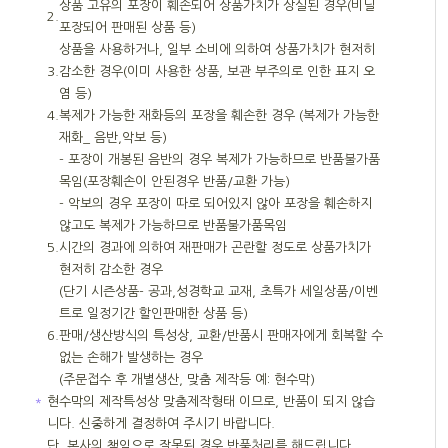
상품 고유의 포장이 훼손되어 상품가치가 상실된 경우(비닐
2.
포장되어 판매된 상품 등)
상품을 사용하거나, 일부 소비에 의하여 상품가치가 현저히
3.
감소한 경우(이미 사용한 상품, 보관 부주의로 인한 표지 오
염 등)
4.
복제가 가능한 재화등의 포장을 훼손한 경우 (복제가 가능한
재화_ 음반,악보 등)
- 포장이 개봉된 음반의 경우 복제가 가능하므로 반품불가품
목임(포장훼손이 안된경우 반품/교환 가능)
- 악보의 경우 포장이 따로 되어있지 않아 포장을 훼손하지
않고도 복제가 가능하므로 반품불가품목임
5.
시간의 경과에 의하여 재판매가 곤란할 정도로 상품가치가
현저히 감소한 경우
(단기 시즌상품- 공과,성경학교 교재, 초특가 세일상품/이벤
트로 일정기간 할인판매한 상품 등)
6.
판매/생산방식의 특성상, 교환/반품시 판매자에게 회복할 수
없는 손해가 발생하는 경우
(주문접수 후 개별생산, 맞춤 제작등 예: 현수막)
＊
현수막의 제작특성상 맞춤제작형태 이므로, 반품이 되지 않습
니다. 신중하게 결정하여 주시기 바랍니다.
단, 본사의 책임으로 잘못된 경우 반품처리를 해드립니다.