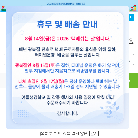
파이디온선교회
로그인
회원가입
해외배송
|
|
0
0
교재
도서
뮤직
용품
현수막
콘텐츠
[paidion]
살아가요, 하나님 나라! B-3 Y배너 현수막
오늘 하루 이 창을 열지 않음
[닫기]