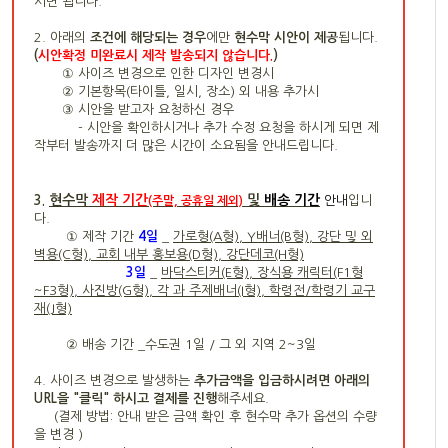
시면 됩니다.
2. 아래의
조건에 해당되는 경우
에만
현수막 시안이 제공
됩니다.
(
시안확정 미완료시 제작 발송되지 않습니다.
)
① 사이즈 변경으로 인한 디자인 변경시
② 기본항목(타이틀, 일시, 장소) 외 내용 추가시
③ 시안을 받고자 요청하신 경우
- 시안을 확인하시거나 추가 수정 요청을 하시게 되면 제
작부터 발송까지 더 많은 시간이 소요됨을 안내드립니다.
현수막
제작 기간
및
배송 기간
3.
안내
입니
(주말, 공휴일 제외)
다.
① 제작 기간
4
일
_
가로형(A형), Y배너(B형), 강단 및 외
벽용(C형), 교회 내부 홍보용(D형), 강단데코(H형)
3일
_
바닥스티커(E형), 장식용 캐릭터(F1형
~F3형), 사진방(G형), 각 과 주제배너(I형), 학령전/학령기 교구
재(J형)
② 배송 기간 _수도권 1일 / 그 외 지역 2~3일
4. 사이즈 변경으로 발생하는
추가금액을 입금하시려면 아래의
URL을 "클릭" 하시고 결제를 진행
해주세요.
(결제 방법: 안내 받은
금액 확인 후 현수막 추가 옵션의 수량
을 변경
)