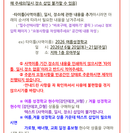
해 주세요(일시,장소 삽입 불가할 수 있음)
-타이틀(사역이름), 일시, 장소에 관한 내용을 추가
하시려면 아
래의 순서에 따라서 필요한 내용을 남겨주세요.
"필수선택사항" 확인 > "바로구매, 결제하기" 클릭 > step2 정보
(
입력 페이지 > "요청사항을 작성해주세요" 공간에 내용 작성
)
ex)
타이틀(사역이름):
2026 여름성경학교
일 시:
2026년 6월 20일(토)~21일(주일)
장 소:
지하 1층 유아부실
①
사역이름,기간,장
소의 내용을 인쇄하지 않으시면
'타이
'
틀
,
일시,장소 없음
이라고 반드시 적어주세요.
②
주문자 요청사항을 빈공간인
상태로 주문하시면 제작이
진행되지 않습니다.
-
안내드린 사항을 꼭 확인하셔서
사용에 불편함을 겪지
않으시기를 바랍니다.
※ 여름 성경학교 현수막
(강단데코_H형)
/
겨울 성경학교
현수막 (
강단데코_D형)
상품들 구매하실 때
텍스트 (사역이름, 일시, 장소) 삽입이 불가합니다.
※
여름,겨울 성경학교 상품 가운데 텍스트 삽입이 필요하
시면
가로형, 배너형, 교회 일정 홍보형
현수막 상품을 구매하