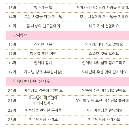
13과
찾아가는 발
찾아가서 예수님의 사랑을 전해줘
14과
모든 사람을 위한 예수님
모든 사람에게 예수님을 전해요
15과
온 세상의 친구들에게
나도 가서 전할래요
감사해요
16과
감사한 마음
'감사합니다'라고 말해요
17과
향유를 부은 여인
소중한 것을 드려요
18과
언제나 감사
언제나 하나님께 감사드려요
19과
하나님 땡큐(추수감사절)
하나님이 주신 것에 감사해요
약속대로 태어나신 예수님
20과
예수님을 약속해주셨어요
약속해주신 예수님을 전해요
예수님이 마굿간에
21과
우리를 위해 오신 예수님을 축하
태어나셨어요
22과
예수님을 찬양한 목자들
아기 예수님을 찬양해요
23과
예수님처럼 자라요
예수님처럼 자라가요