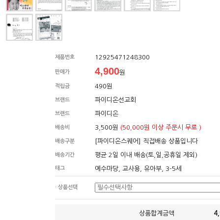
12925471248300
제품번호
4,900
판매가
원
490원
적립금
파이디온선교회
브랜드
파이디온
브랜드
3,500원
(50,000원 이상 주문시 무료 )
배송비
[파이디온스퀘어] 직접배송 상품입니다
배송구분
평균 2일 이내 배송(토,일,공휴일 제외)
배송기간
태그
예수마당, 교사용, 유아부, 3-5세
· 상품선택
상품합계금액
4