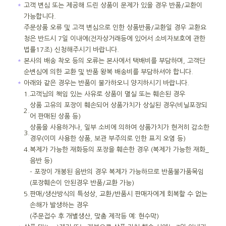
＊
고객 변심 또는 제공해 드린 상품이 문제가 있을 경우 반품/교환이
가능합니다.
주문상품 오류 및 고객 변심으로 인한 상품반품/교환일 경우 교환요
청은 반드시 7일 이내에(전자상거래등에 있어서 소비자보호에 관한
법률17조) 신청해주시기 바랍니다.
＊
본사의 배송 착오 등의 오류는 본사에서 택배비를 부담하며, 고객단
순변심에 의한 교환 및 반품 왕복 배송비를 부담하셔야 합니다.
＊
아래와 같은 경우는 반품이 불가하오니 양지하시기 바랍니다.
1.
고객님의 책임 있는 사유로 상품이 멸실 또는 훼손된 경우
상품 고유의 포장이 훼손되어 상품가치가 상실된 경우(비닐포장되
2.
어 판매된 상품 등)
상품을 사용하거나, 일부 소비에 의하여 상품가치가 현저히 감소한
3.
경우(이미 사용한 상품, 보관 부주의로 인한 표지 오염 등)
4.
복제가 가능한 재화등의 포장을 훼손한 경우 (복제가 가능한 재화_
음반 등)
- 포장이 개봉된 음반의 경우 복제가 가능하므로 반품불가품목임
(포장훼손이 안된경우 반품/교환 가능)
5.
판매/생산방식의 특성상, 교환/반품시 판매자에게 회복할 수 없는
손해가 발생하는 경우
(주문접수 후 개별생산, 맞춤 제작등 예: 현수막)