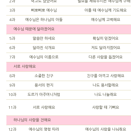
2과
먹고도 남았어요
필요를 채워주시는 예수님께 구해
3과
삐뽀삐뽀 예수님
아플 때 예수님께 기도해요
4과
예수님은 하나님의 아들
예수님께 고백해요
예수님 때문에 달라졌어요
5과
말씀만 하세요
확실히 믿겠어요
6과
달라진 삭개요
저도 달라지겠어요
7과
예수님의 이름으로
다른 사람을 돕겠어요
서로 사랑해요
8과
소중한 친구
친구를 아끼고 사랑해요
9과
용서의 편지
나도 용서할래요
10과
도르가 아주머니처럼
나도 나눌래요
11과
서로 사랑해요
사랑할 때 기뻐요
하나님의 사랑을 전해요
12과
예수님의 명령 따라
예수님의 사랑을 나눠줘요