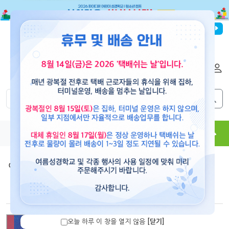
파이디온선교회
로그인
회원가입
해외배송
|
|
0
0
교재
도서
뮤직
용품
현수막
콘텐츠
예수마당(공과)
>
예수마당4
예수마당4-유아부(3~5세)교사용
오늘 하루 이 창을 열지 않음
[닫기]