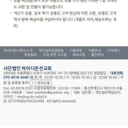
＊
상품 택(tag)제거 또는 개봉으로 상품 가치 훼손 시에는 7일 이내라
도 교환 및 반품이 불가능합니다.
＊
저단가 상품, 일부 특가 상품은 고객 변심에 의한 교환, 반품은 고객
께서 왕복 배송비를 부담하셔야 합니다.(제품의 하자,배송오류는 제
외)
파이디온스퀘어 소개
|
개인정보취급방침
|
이용약관
|
이용안내
|
고객센터
|
회원탈퇴
|
서점 주문 시스템
|
해외쇼핑
|
출간문의
사단법인 파이디온선교회
(06588) 서울특별시 서초구 서초대로 141-25 (방배동 882-33) 세일빌딩
|
대표전화:
070-4018-4040
(월,화,목: 10:00-16:30 / 수: 10:00-15:00 / 금: 10:00-16:00 / 주
말 및 공휴일 휴무)
1:1 문의신청
Fax: 02-6919-2381 사업자등록번호: 120-82-11049
|
통신판매신고 제2013-서울
서초-1466호
|
Mail:
paidion@paidion.org
|
대표: 김만형
|
개인정보책임관리:
이미진
|
Hosting by cafe24
ⓒ 2010 PAIDIONSQUARE. All rights reserved.