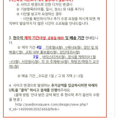
① 사이즈 변경으로 인한 디자인 변경시
② 기본항목(타이틀, 일시, 장소) 외 내용 추가시
③ 시안을 받고자 요청하신 경우
- 시안을 확인하시거나 추가 수정 요청을 하시게 되면 제
작부터 발송까지 더 많은 시간이 소요됨을 안내드립니다.
현수막
제작 기간
및
배송 기간
3.
안내
입니
(주말, 공휴일 제외)
다.
① 제작 기간
4
일
_
가로형(A형), Y배너(B형), 강단 및 외
벽용(C형), 교회 내부 홍보용(D형), 강단데코(H형)
3일
_
바닥스티커(E형), 장식용 캐릭터(F1형
~F3형), 사진방(G형), 각 과 주제배너(I형), 학령전/학령기 교구
재(J형)
② 배송 기간 _수도권 1일 / 그 외 지역 2~3일
4. 사이즈 변경으로 발생하는
추가금액을 입금하시려면 아래의
URL을 "클릭" 하시고 결제를 진행
해주세요.
(결제 방법: 안내 받은
금액 확인 후 현수막 추가 옵션의 수량
을 변경
)
http://paidionsquare.com/design/view.php?
it_id=14999963092466&flink
=