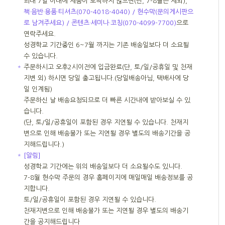
최대 7일 이내에 제품이 도착하지 않으면(단, 7-8월은 제외),
책·음반·용품·티셔츠(070-4018-4040) / 현수막(문의게시판으
로 남겨주세요) / 콘텐츠·세미나·코칭(070-4099-7700)
으로
연락주세요.
성경학교 기간중인 6~7월 까지는 기존 배송일보다 더 소요될
수 있습니다.
＊
주문하시고 오후2시이전에 입금완료(단, 토/일/공휴일 및 천재
지변 외) 하시면 당일 출고됩니다.(당일배송아님, 택배사에 당
일 인계됨)
주문하신 날 배송요청되므로 더 빠른 시간내에 받아보실 수 있
습니다.
(단, 토/일/공휴일이 포함된 경우 지연될 수 있습니다. 천재지
변으로 인해 배송불가 또는 지연될 경우 별도의 배송기간을 공
지해드립니다.)
＊
[알림]
성경학교 기간에는 위의 배송일보다 더 소요될수도 있니다.
7-8월 현수막 주문의 경우 홈페이지에 매일매일 배송정보를 공
지합니다.
토/일/공휴일이 포함된 경우 지연될 수 있습니다.
천재지변으로 인해 배송불가 또는 지연될 경우 별도의 배송기
간을 공지해드립니다