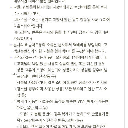
내주시면 처리가 훨씬 빨라집니다.
＊
교환 및 반품하실 때에는 지정택배사인 로젠택배를 통해 보내
주시기를 바라며,
보내주실 주소는 "경기도 고양시 일산 동구 장항동 568-3 파이
디온스퀘어"입니다.
(※ 교환 및 반품은 본사와 통화 후 사전에 접수가 된 경우에만
가능합니다)
＊
본사의 배송착오등의 오류는 본사에서 택배비를 부담하며, 고
객단순변심에 의한 교환은 왕복택배비를 부담하셔야 합니다.
＊
아래와 같은 경우는 반품이 불가하오니 양지하시기 바랍니다.
1.
고객님의 책임 있는 사유로 상품이 멸실 또는 훼손된 경우
상품 고유의 포장이 훼손되어 상품가치가 상실된 경우(비닐
2.
포장되어 판매된 상품 등)
상품을 사용하거나, 일부 소비에 의하여 상품가치가 현저히
3.
감소한 경우(이미 사용한 상품, 보관 부주의로 인한 표지 오
염 등)
4.
복제가 가능한 재화등의 포장을 훼손한 경우 (복제가 가능한
재화_ 음반,악보 등)
- 포장이 개봉된 음반의 경우 복제가 가능하므로 반품불가품
목임(포장훼손이 안된경우 반품/교환 가능)
- 악보의 경우 포장이 따로 되어있지 않아 포장을 훼손하지