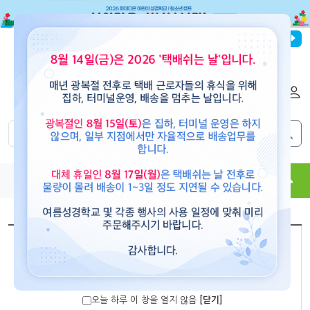
파이디온선교회
로그인
회원가입
해외배송
|
|
0
0
교재
도서
뮤직
용품
현수막
콘텐츠
[paidion]
가장 멋진 선물! 현수막 강단데코(대)
오늘 하루 이 창을 열지 않음
[닫기]