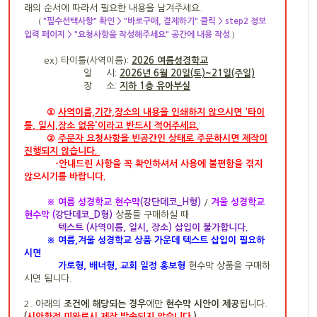
래의 순서에 따라서 필요한 내용을 남겨주세요.
"필수선택사항" 확인 > "바로구매, 결제하기" 클릭 > step2 정보
(
입력 페이지 > "요청사항을 작성해주세요" 공간에 내용 작성
)
ex)
타이틀(사역이름):
2026 여름성경학교
일 시:
2026년 6월 20일(토)~21일(주일)
장 소:
지하 1층 유아부실
①
사역이름,기간,장
소의 내용을 인쇄하지 않으시면
'타이
'
틀
,
일시,장소 없음
이라고 반드시 적어주세요.
②
주문자 요청사항을 빈공간인
상태로 주문하시면 제작이
진행되지 않습니다.
-
안내드린 사항을 꼭 확인하셔서
사용에 불편함을 겪지
않으시기를 바랍니다.
※ 여름 성경학교 현수막
(강단데코_H형)
/
겨울 성경학교
현수막 (
강단데코_D형)
상품들 구매하실 때
텍스트 (사역이름, 일시, 장소) 삽입이 불가합니다.
※
여름,겨울 성경학교 상품 가운데 텍스트 삽입이 필요하
시면
가로형, 배너형, 교회 일정 홍보형
현수막 상품을 구매하
시면 됩니다.
2. 아래의
조건에 해당되는 경우
에만
현수막 시안이 제공
됩니다.
(
시안확정 미완료시 제작 발송되지 않습니다.
)