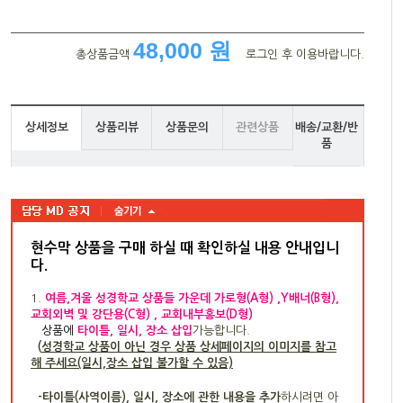
48,000 원
총상품금액
로그인 후 이용바랍니다.
상세정보
상품리뷰
상품문의
관련상품
배송/교환/반
품
현수막 상품을 구매 하실 때 확인하실 내용 안내입니
다
.
1.
여름,겨울 성경학교 상품들 가운데 가로형(A형) ,Y배너(B형),
교회외벽 및 강단용(C형) , 교회내부홍보(D형)
상품
에
타이틀, 일시, 장소 삽입
가능합니다.
(
성경학교 상품이 아닌 경우 상품 상세페이지의 이미지를 참고
해 주세요(일시,장소 삽입 불가할 수 있음)
-타이틀(사역이름), 일시, 장소에 관한 내용을 추가
하시려면 아