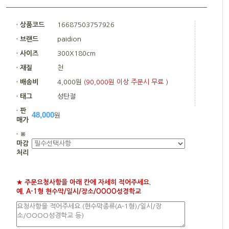
· 상품코드
16687503757926
· 브랜드
paidion
· 사이즈
300X180cm
· 재질
천
· 배송비
4,000원
(90,000원 이상 주문시 무료 )
· 태그
성탄절
· 판
48,000
원
매가
· ※
마감
처리
★ 주문요청사항을 아래 칸에 자세히 적어주세요.
예. A-1형 현수막/일시/장소/OOOO성경학교