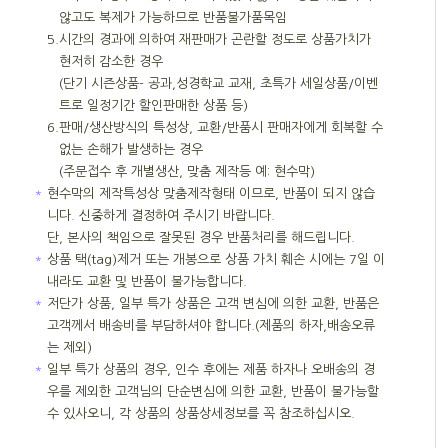
않고도 복제가 가능하므로 반품불가품목임
5.
시간의 경과에 의하여 재판매가 곤란할 정도로 상품가치가
현저히 감소한 경우
(단기 시즌상품- 공과,성경학교 교재, 초특가 세일상품/이벤
트로 일정기간 할인판매한 상품 등)
6.
판매/생산방식의 특성상, 교환/반품시 판매자에게 회복할 수
없는 손해가 발생하는 경우
(주문접수 후 개별생산, 맞춤 제작등 예: 현수막)
＊
현수막의 제작특성상 맞춤제작형태 이므로, 반품이 되지 않습
니다. 신중하게 결정하여 주시기 바랍니다.
단, 본사의 책임으로 잘못된 경우 반품처리를 해드립니다.
＊
상품 택(tag)제거 또는 개봉으로 상품 가치 훼손 시에는 7일 이
내라도 교환 및 반품이 불가능합니다.
＊
저단가 상품, 일부 특가 상품은 고객 변심에 의한 교환, 반품은
고객께서 배송비를 부담하셔야 합니다.(제품의 하자,배송오류
는 제외)
＊
일부 특가 상품의 경우, 인수 후에는 제품 하자나 오배송의 경
우를 제외한 고객님의 단순변심에 의한 교환, 반품이 불가능할
수 있사오니, 각 상품의 상품상세정보를 꼭 참조하십시오.