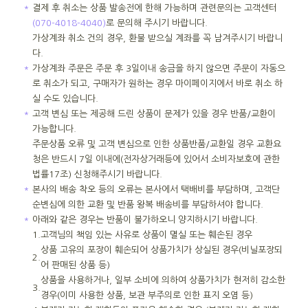
＊
결제 후 취소는 상품 발송전에 한해 가능하며 관련문의는 고객센터
(070-4018-4040)
로 문의해 주시기 바랍니다.
가상계좌 취소 건의 경우, 환불 받으실 계좌를 꼭 남겨주시기 바랍니
다.
＊
가상계좌 주문은 주문 후 3일이내 송금을 하지 않으면 주문이 자동으
로 취소가 되고, 구매자가 원하는 경우 마이페이지에서 바로 취소 하
실 수도 있습니다.
＊
고객 변심 또는 제공해 드린 상품이 문제가 있을 경우 반품/교환이
가능합니다.
주문상품 오류 및 고객 변심으로 인한 상품반품/교환일 경우 교환요
청은 반드시 7일 이내에(전자상거래등에 있어서 소비자보호에 관한
법률17조) 신청해주시기 바랍니다.
＊
본사의 배송 착오 등의 오류는 본사에서 택배비를 부담하며, 고객단
순변심에 의한 교환 및 반품 왕복 배송비를 부담하셔야 합니다.
＊
아래와 같은 경우는 반품이 불가하오니 양지하시기 바랍니다.
1.
고객님의 책임 있는 사유로 상품이 멸실 또는 훼손된 경우
상품 고유의 포장이 훼손되어 상품가치가 상실된 경우(비닐포장되
2.
어 판매된 상품 등)
상품을 사용하거나, 일부 소비에 의하여 상품가치가 현저히 감소한
3.
경우(이미 사용한 상품, 보관 부주의로 인한 표지 오염 등)