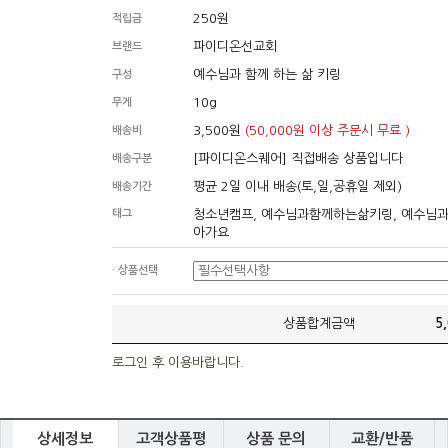
250원
적립금
파이디온선교회
브랜드
예수님과 함께 하는 삶 키링
구성
10g
무게
3,500원
(50,000원 이상 주문시 무료 )
배송비
[파이디온스퀘어] 직접배송 상품입니다
배송구분
평균 2일 이내 배송(토,일,공휴일 제외)
배송기간
태그
청소년캠프, 예수님과함께하는삶키링, 예수님
아가요
· 상품선택
상품합계금액
5
로그인 후 이용바랍니다.
상세정보
고객상품평
상품 문의
교환/반품