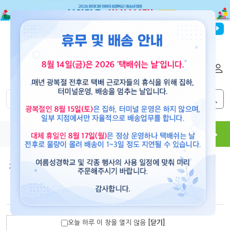
파이디온선교회
로그인
회원가입
해외배송
|
|
0
0
교재
도서
뮤직
용품
현수막
콘텐츠
기타용품/기념품/교육용품/선물
Living Life with Jesus! - 예수님과 함께 하는 삶 키링
오늘 하루 이 창을 열지 않음
[닫기]