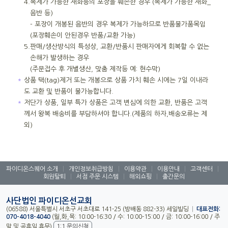
4.
복제가 가능한 재화등의 포장을 훼손한 경우 (복제가 가능한 재화_
음반 등)
- 포장이 개봉된 음반의 경우 복제가 가능하므로 반품불가품목임
(포장훼손이 안된경우 반품/교환 가능)
5.
판매/생산방식의 특성상, 교환/반품시 판매자에게 회복할 수 없는
손해가 발생하는 경우
(주문접수 후 개별생산, 맞춤 제작등 예: 현수막)
＊
상품 택(tag)제거 또는 개봉으로 상품 가치 훼손 시에는 7일 이내라
도 교환 및 반품이 불가능합니다.
＊
저단가 상품, 일부 특가 상품은 고객 변심에 의한 교환, 반품은 고객
께서 왕복 배송비를 부담하셔야 합니다.(제품의 하자,배송오류는 제
외)
파이디온스퀘어 소개
|
개인정보취급방침
|
이용약관
|
이용안내
|
고객센터
|
회원탈퇴
|
서점 주문 시스템
|
해외쇼핑
|
출간문의
사단법인 파이디온선교회
(06588) 서울특별시 서초구 서초대로 141-25 (방배동 882-33) 세일빌딩
|
대표전화:
070-4018-4040
(월,화,목: 10:00-16:30 / 수: 10:00-15:00 / 금: 10:00-16:00 / 주
말 및 공휴일 휴무)
1:1 문의신청