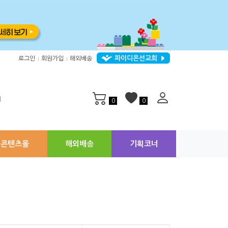
파이디온선교회
로그인
회원가입
해외배송
|
|
지
0
0
콘텐츠몰
해외배송
기획코너