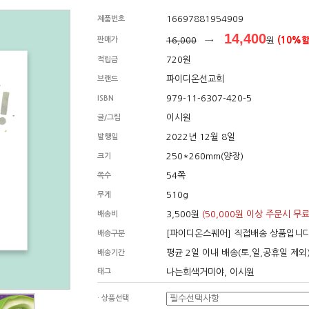
16697881954909
제품번호
14,400
판매가
16,000
→
원
(10%할
720원
적립금
파이디온선교회
브랜드
979-11-6307-420-5
ISBN
이시원
글/그림
2022년 12월 8일
발행일
250*260mm(양장)
크기
54쪽
쪽수
510g
무게
3,500원
(50,000원 이상 주문시 무료
배송비
[파이디온스퀘어] 직접배송 상품입니
배송구분
평균 2일 이내 배송(토,일,공휴일 제외
배송기간
태그
나는회색거미야, 이시원
· 상품선택