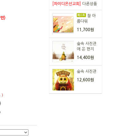
[파이디온선교회]
다른상품
참 아
인)
름다워
11,700원
숲속 사진관
에 온 편지
14,400원
숲속 사진관
12,600원
 )
다
)