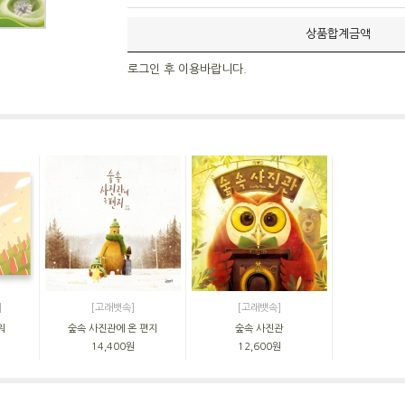
상품합계금액
로그인 후 이용바랍니다.
]
[고래뱃속]
[고래뱃속]
워
숲속 사진관에 온 편지
숲속 사진관
14,400원
12,600원