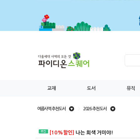
교재
도서
뮤직
여름사역 추천도서
>
2026 추천도서
[10%할인]
나는 회색 거미야!