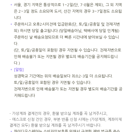
＊
서울, 경기 지역은 통상적으로 1~2일(단, 7-8월은 제외), 그 외 지역
은 2~3일 정도 소요되며 도서, 산간 지역의 경우 3~7일정도 소요됩
니다.
＊
주문하시고 오후2시이전에 입금완료(단, 토/일/공휴일 및 천재지변
외) 하시면 당일 출고됩니다.(당일배송아님, 택배사에 당일 인계됨)
주문하신 날 배송요청되므로 더 빠른 시간내에 받아보실 수 있습니
다.
(단, 토/일/공휴일이 포함된 경우 지연될 수 있습니다. 천재지변으로
인해 배송불가 또는 지연될 경우 별도의 배송기간을 공지해드립니
다.)
＊
[알림]
성경학교 기간에는 위의 배송일보다 최소2-3일 더 소요됩니다.
토/일/공휴일이 포함된 경우 지연될 수 있습니다.
천재지변으로 인해 배송불가 또는 지연될 경우 별도의 배송기간을 공
지해드립니다
- 가상계좌 결제건의 경우, 환불 받으실 계좌를 꼭 남겨주시고,
- 에스크로 신청 건인 경우, 부분 반품 신청 시에는 (가상계좌, 계좌이체
결제건 모두) 환불 받으실 계좌를 꼭 남겨주시기 바랍니다.
＊
파이디온스퀘어는 소비자의보호를 위해서 규정한 제반 법규를 준수