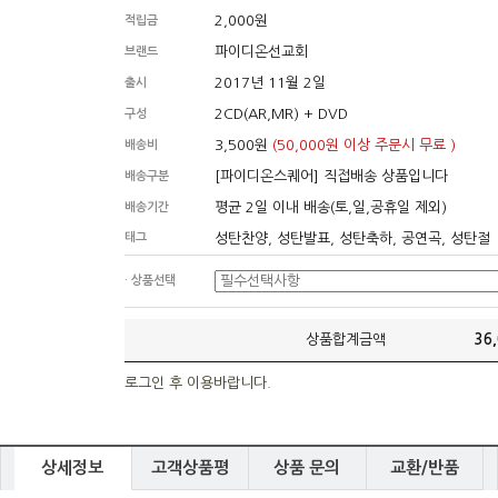
2,000원
적립금
파이디온선교회
브랜드
2017년 11월 2일
출시
2CD(AR,MR) + DVD
구성
3,500원
(50,000원 이상 주문시 무료 )
배송비
[파이디온스퀘어] 직접배송 상품입니다
배송구분
평균 2일 이내 배송(토,일,공휴일 제외)
배송기간
태그
성탄찬양, 성탄발표, 성탄축하, 공연곡, 성탄절
· 상품선택
상품합계금액
36
로그인 후 이용바랍니다.
상세정보
고객상품평
상품 문의
교환/반품