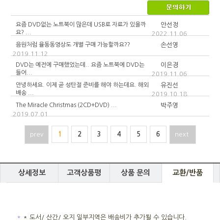
요즘 DVD없는 노트북이 많은데 USB로 자료가 있을까
안선정
요? ...
2022.11.06
음원처럼 율동동영상도 개별 구매 가능할까요??
손선영
2019.11.12
DVD는 예전에 구매했었는데.. 요즘 노트북에 DVD는
이은경
들어...
2019.11.06
안녕하세요. 이제 곧 성탄절 준비를 해야 하는데요. 해외
유진선
배송 ...
2019.10.18
The Miracle Christmas (2CD+DVD) ...
박주영
2019.07.01
prev
1
2
3
4
5
6
next
상세정보
고객상품평
상품 문의
교환/반품
＊
* 도서/ 산간/ 오지 일부지역은 배송비가 추가될 수 있습니다.