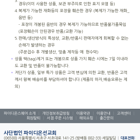
3.
경우(이미 사용한 상품, 보관 부주의로 인한 표지 오염 등)
4.
복제가 가능한 재화등의 포장을 훼손한 경우 (복제가 가능한 재화_
음반 등)
- 포장이 개봉된 음반의 경우 복제가 가능하므로 반품불가품목임
(포장훼손이 안된경우 반품/교환 가능)
5.
판매/생산방식의 특성상, 교환/반품시 판매자에게 회복할 수 없는
손해가 발생하는 경우
(주문접수 후 개별생산, 맞춤 제작등 예: 현수막)
＊
상품 택(tag)제거 또는 개봉으로 상품 가치 훼손 시에는 7일 이내라
도 교환 및 반품이 불가능합니다.
＊
저단가 상품, 일부 특가 상품은 고객 변심에 의한 교환, 반품은 고객
께서 왕복 배송비를 부담하셔야 합니다.(제품의 하자,배송오류는 제
외)
파이디온스퀘어 소개
|
개인정보취급방침
|
이용약관
|
이용안내
|
고객센터
|
회원탈퇴
|
서점 주문 시스템
|
해외쇼핑
|
출간문의
사단법인 파이디온선교회
(06588) 서울특별시 서초구 서초대로 141-25 (방배동 882-33) 세일빌딩
|
대표전화: