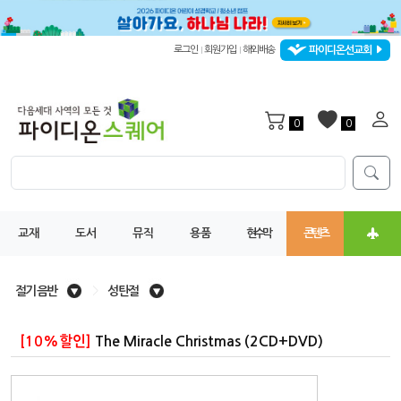
파이디온선교회
로그인
회원가입
해외배송
|
|
0
0
교재
도서
뮤직
용품
현수막
콘텐츠
절기 음반
>
성탄절
[10%할인]
The Miracle Christmas (2CD+DVD)