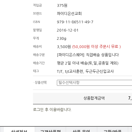
375원
적립금
파이디온선교회
브랜드
979-11-86511-49-7
ISBN
2016-12-01
발행일
230g
무게
3,500원
(50,000원 이상 주문시 무료 )
배송비
[파이디온스퀘어] 직접배송 상품입니다
배송구분
평균 2일 이내 배송(토,일,공휴일 제외)
배송기간
태그
TJT, tjt교사훈련, 두근두근신입교사
· 상품선택
상품합계금액
7
로그인 후 이용바랍니다.