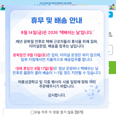
파이디온선교회
로그인
회원가입
해외배송
|
|
0
0
교재
도서
뮤직
용품
현수막
콘텐츠
훈련 교재
>
TJT 교사훈련교재
두근두근 신입교사(주일학교 신입교사를 위한 4주 훈련)
오늘 하루 이 창을 열지 않음
[닫기]