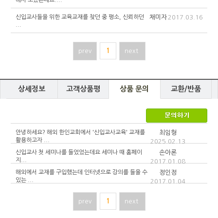
해서 보았는데요....
신입교사들을 위한 교육교재를 찾던 중 평소, 신뢰하던
채미자
2017.03.16
...
prev
1
next
상세정보
고객상품평
상품 문의
교환/반품
안녕하세요? 해외 한인교회에서 '신입교사교육' 교재를
최임형
활용하고자 ...
2025.02.13
신입교사 첫 세미나를 들었었는데요 세미나 때 홈페이
손아론
지...
2017.01.08
해외에서 교재를 구입했는데 인터넷으로 강의를 들을 수
정인정
있는 ...
2017.01.04
prev
1
next