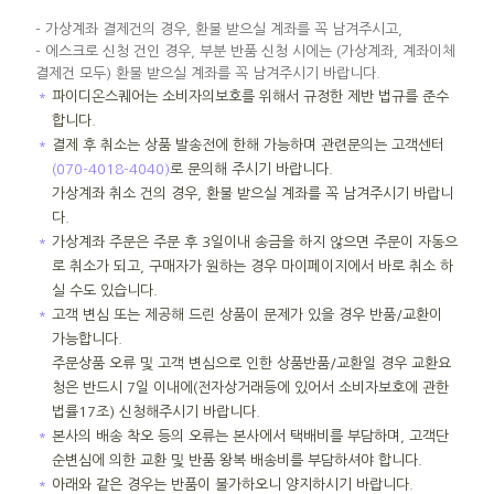
- 가상계좌 결제건의 경우, 환불 받으실 계좌를 꼭 남겨주시고,
- 에스크로 신청 건인 경우, 부분 반품 신청 시에는 (가상계좌, 계좌이체
결제건 모두) 환불 받으실 계좌를 꼭 남겨주시기 바랍니다.
＊
파이디온스퀘어는 소비자의보호를 위해서 규정한 제반 법규를 준수
합니다.
＊
결제 후 취소는 상품 발송전에 한해 가능하며 관련문의는 고객센터
(070-4018-4040)
로 문의해 주시기 바랍니다.
가상계좌 취소 건의 경우, 환불 받으실 계좌를 꼭 남겨주시기 바랍니
다.
＊
가상계좌 주문은 주문 후 3일이내 송금을 하지 않으면 주문이 자동으
로 취소가 되고, 구매자가 원하는 경우 마이페이지에서 바로 취소 하
실 수도 있습니다.
＊
고객 변심 또는 제공해 드린 상품이 문제가 있을 경우 반품/교환이
가능합니다.
주문상품 오류 및 고객 변심으로 인한 상품반품/교환일 경우 교환요
청은 반드시 7일 이내에(전자상거래등에 있어서 소비자보호에 관한
법률17조) 신청해주시기 바랍니다.
＊
본사의 배송 착오 등의 오류는 본사에서 택배비를 부담하며, 고객단
순변심에 의한 교환 및 반품 왕복 배송비를 부담하셔야 합니다.
＊
아래와 같은 경우는 반품이 불가하오니 양지하시기 바랍니다.