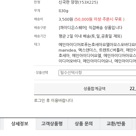
신국판 양장(153X225)
판형
830g
무게
3,500원
(50,000원 이상 주문시 무료 )
배송비
[파이디온스퀘어] 직접배송 상품입니다
배송구분
평균 2일 이내 배송(토,일,공휴일 제외)
배송기간
태그
메인아이디어로푸는호세아요엘아모스오바댜요
mainidea, 맥스앤더스, 트렌트C버틀러, 메
호세아, 메인아이디어요엘, 메인아이디어아모스
이디어오바댜, 메인아이디어요나, 메인아이디
· 상품선택
상품합계금액
22
로그인 후 이용바랍니다.
상세정보
고객상품평
상품 문의
교환/반품