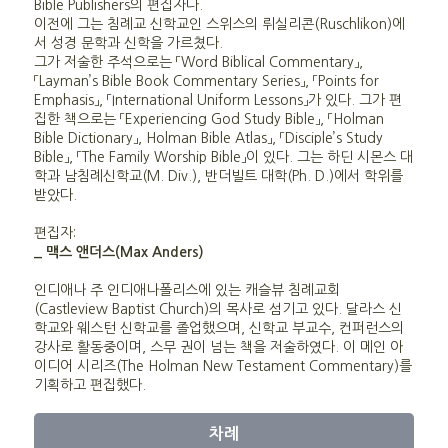
Bible Publishers의 편집자다.
이전에 그는 침례교 신학교인 스위스의 뤼실리콘(Ruschlikon)에
서 성경 문학과 신학을 가르쳤다.
그가 저술한 주석으로는 「Word Biblical Commentary」,
「Layman’s Bible Book Commentary Series」, 「Points for
Emphasis」, 「International Uniform Lessons」가 있다. 그가 편
집한 책으로는 「Experiencing God Study Bible」, 「Holman
Bible Dictionary」, Holman Bible Atlas」, 「Disciple’s Study
Bible」, 「The Family Worship Bible」이 있다. 그는 하딘 시몬스 대
학과 남침례신학교(M. Div.), 반더빌트 대학(Ph. D.)에서 학위를
받았다.
편집자:
_ 맥스 앤더스(Max Anders)
인디애나 주 인디애나폴리스에 있는 캐슬뷰 침례교회
(Castleview Baptist Church)의 목사로 섬기고 있다. 달라스 신
학교와 웨스턴 신학교를 졸업했으며, 신학교 부교수, 컨퍼런스의
강사로 활동중이며, 스무 권이 넘는 책을 저술하였다. 이 메인 아
이디어 시리즈(The Holman New Testament Commentary)를
기획하고 편집했다.
차례