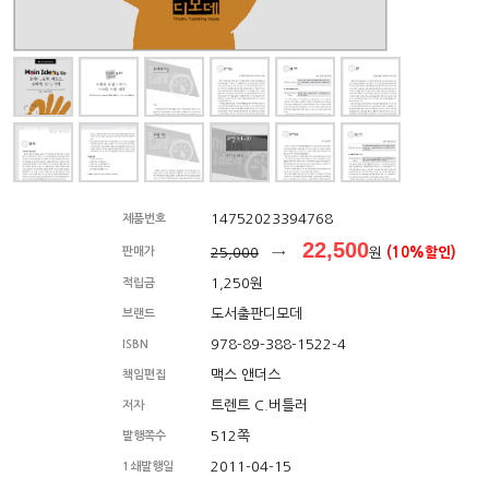
14752023394768
제품번호
22,500
판매가
25,000
→
원
(10%할인)
1,250원
적립금
도서출판디모데
브랜드
978-89-388-1522-4
ISBN
맥스 앤더스
책임편집
트렌트 C.버틀러
저자
512쪽
발행쪽수
2011-04-15
1쇄발행일