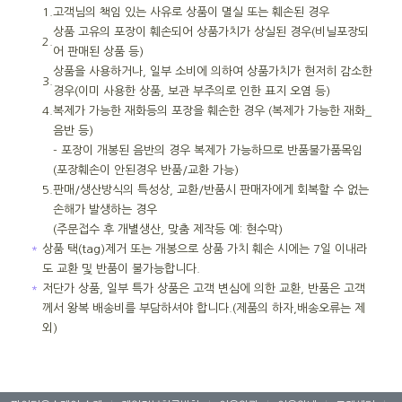
1.
고객님의 책임 있는 사유로 상품이 멸실 또는 훼손된 경우
상품 고유의 포장이 훼손되어 상품가치가 상실된 경우(비닐포장되
2.
어 판매된 상품 등)
상품을 사용하거나, 일부 소비에 의하여 상품가치가 현저히 감소한
3.
경우(이미 사용한 상품, 보관 부주의로 인한 표지 오염 등)
4.
복제가 가능한 재화등의 포장을 훼손한 경우 (복제가 가능한 재화_
음반 등)
- 포장이 개봉된 음반의 경우 복제가 가능하므로 반품불가품목임
(포장훼손이 안된경우 반품/교환 가능)
5.
판매/생산방식의 특성상, 교환/반품시 판매자에게 회복할 수 없는
손해가 발생하는 경우
(주문접수 후 개별생산, 맞춤 제작등 예: 현수막)
＊
상품 택(tag)제거 또는 개봉으로 상품 가치 훼손 시에는 7일 이내라
도 교환 및 반품이 불가능합니다.
＊
저단가 상품, 일부 특가 상품은 고객 변심에 의한 교환, 반품은 고객
께서 왕복 배송비를 부담하셔야 합니다.(제품의 하자,배송오류는 제
외)