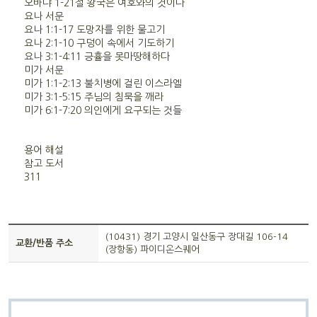
오바댜 1-21절 왕국은 여호와의 것이다
요나 서문
요나 1:1-17 도망자를 위한 물고기
요나 2:1-10 구덩이 속에서 기도하기
요나 3:1-4:11 긍휼을 못마땅해하다
미가 서문
미가 1:1-2:13 불치병에 걸린 이스라엘
미가 3:1-5:15 주님의 침묵을 깨라
미가 6:1-7:20 의인에게 요구되는 것들
용어 해설
참고 도서
311
(10431) 경기 고양시 일산동구 장대길 106-14
교환/반품 주소
(장항동) 파이디온스퀘어