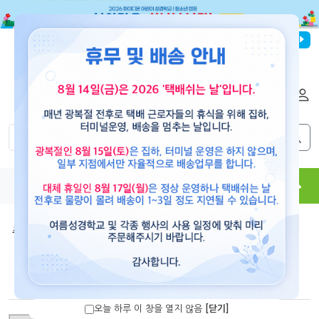
파이디온선교회
로그인
회원가입
해외배송
|
|
0
0
교재
도서
뮤직
용품
현수막
콘텐츠
주석/원서
>
메인아이디어
[10%할인]
Main Idea로 푸는 호세아,요엘,아모스,오바댜,
요나,미가-메인 아이디어 시리즈31
오늘 하루 이 창을 열지 않음
[닫기]