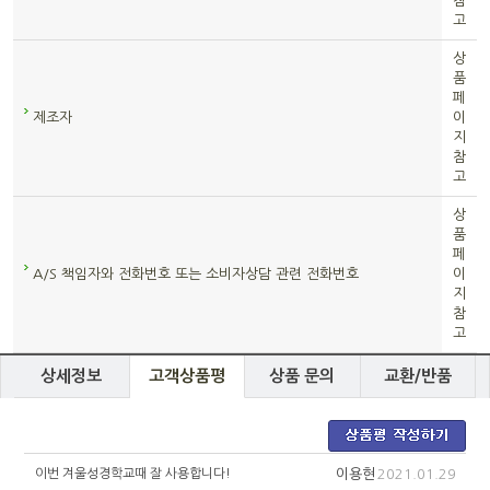
참
고
상
품
페
제조자
이
지
참
고
상
품
페
A/S 책임자와 전화번호 또는 소비자상담 관련 전화번호
이
지
참
고
상세정보
고객상품평
상품 문의
교환/반품
이번 겨울성경학교때 잘 사용합니다!
이용현
2021.01.29