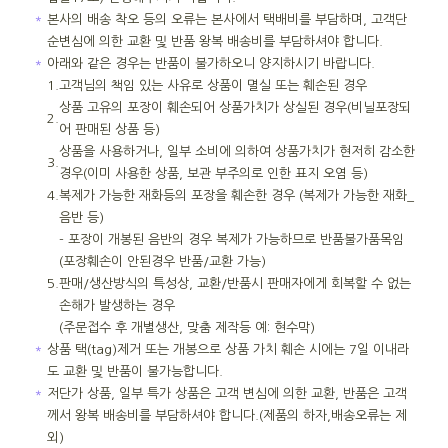
＊
본사의 배송 착오 등의 오류는 본사에서 택배비를 부담하며, 고객단
순변심에 의한 교환 및 반품 왕복 배송비를 부담하셔야 합니다.
＊
아래와 같은 경우는 반품이 불가하오니 양지하시기 바랍니다.
1.
고객님의 책임 있는 사유로 상품이 멸실 또는 훼손된 경우
상품 고유의 포장이 훼손되어 상품가치가 상실된 경우(비닐포장되
2.
어 판매된 상품 등)
상품을 사용하거나, 일부 소비에 의하여 상품가치가 현저히 감소한
3.
경우(이미 사용한 상품, 보관 부주의로 인한 표지 오염 등)
4.
복제가 가능한 재화등의 포장을 훼손한 경우 (복제가 가능한 재화_
음반 등)
- 포장이 개봉된 음반의 경우 복제가 가능하므로 반품불가품목임
(포장훼손이 안된경우 반품/교환 가능)
5.
판매/생산방식의 특성상, 교환/반품시 판매자에게 회복할 수 없는
손해가 발생하는 경우
(주문접수 후 개별생산, 맞춤 제작등 예: 현수막)
＊
상품 택(tag)제거 또는 개봉으로 상품 가치 훼손 시에는 7일 이내라
도 교환 및 반품이 불가능합니다.
＊
저단가 상품, 일부 특가 상품은 고객 변심에 의한 교환, 반품은 고객
께서 왕복 배송비를 부담하셔야 합니다.(제품의 하자,배송오류는 제
외)