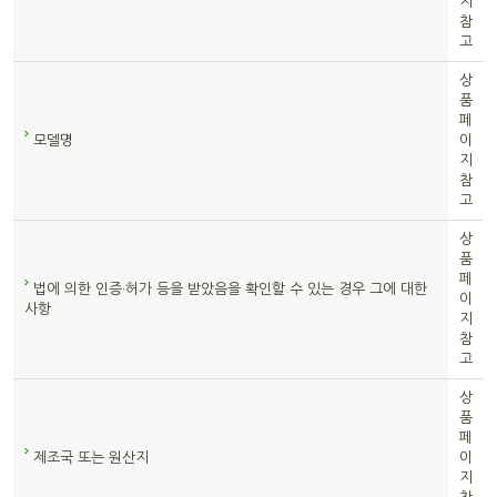
지
참
고
상
품
페
모델명
이
지
참
고
상
품
페
법에 의한 인증·허가 등을 받았음을 확인할 수 있는 경우 그에 대한
이
사항
지
참
고
상
품
페
제조국 또는 원산지
이
지