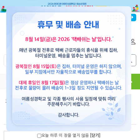
파이디온선교회
로그인
회원가입
해외배송
|
|
0
0
교재
도서
뮤직
용품
현수막
콘텐츠
겨울 성경학교 음반
>
바르게 믿어요
바르게 믿어요- 찬양자료 CD
오늘 하루 이 창을 열지 않음
[닫기]