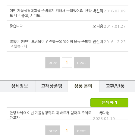
이번 겨울성경학교를 준비하기 위해서 구입했어요. 찬양
박신의
2018.02.09
도 너무 좋고, 시디도...
좋습니다
오지웅
2017.01.27
뽁뽁이 한번더 포장되어 안전했구요 열심히 율동 준보하
진선미
2016.12.23
고 있습니다
prev
1
next
상세정보
고객상품평
상품 문의
교환/반품
안녕하세요 이번 겨울성경학교 때 바르게 믿어요 주제로
박다현
가고자 ...
2023.01.10
prev
1
next