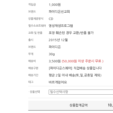
1,000원
적립금
파이디온선교회
브랜드
CD
상품제공방식
영상재생프로그램
필수소프트웨어
포장 훼손된 경우 교환/반품 불가
교화 및 반품
2015년 12월
출시
파이디온
브랜드
30g
무게
3,500원
(50,000원 이상 주문시 무료 )
배송비
[파이디온스퀘어] 직접배송 상품입니다
배송구분
평균 2일 이내 배송(토,일,공휴일 제외)
배송기간
태그
바르게믿어요
· 상품선택
상품합계금액
10