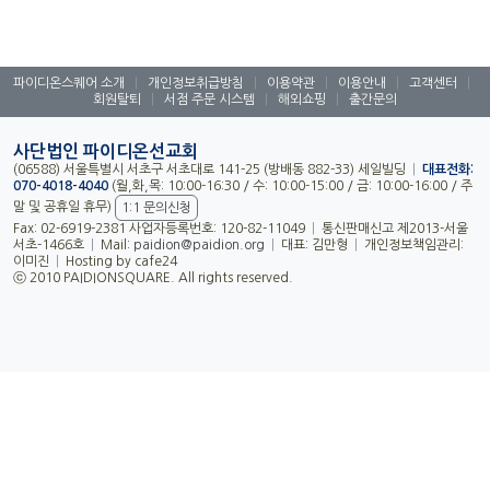
파이디온스퀘어 소개
|
개인정보취급방침
|
이용약관
|
이용안내
|
고객센터
|
회원탈퇴
|
서점 주문 시스템
|
해외쇼핑
|
출간문의
사단법인 파이디온선교회
(06588) 서울특별시 서초구 서초대로 141-25 (방배동 882-33) 세일빌딩
|
대표전화:
070-4018-4040
(월,화,목: 10:00-16:30 / 수: 10:00-15:00 / 금: 10:00-16:00 / 주
말 및 공휴일 휴무)
1:1 문의신청
Fax: 02-6919-2381 사업자등록번호: 120-82-11049
|
통신판매신고 제2013-서울
서초-1466호
|
Mail:
paidion@paidion.org
|
대표: 김만형
|
개인정보책임관리:
이미진
|
Hosting by cafe24
ⓒ 2010 PAIDIONSQUARE. All rights reserved.