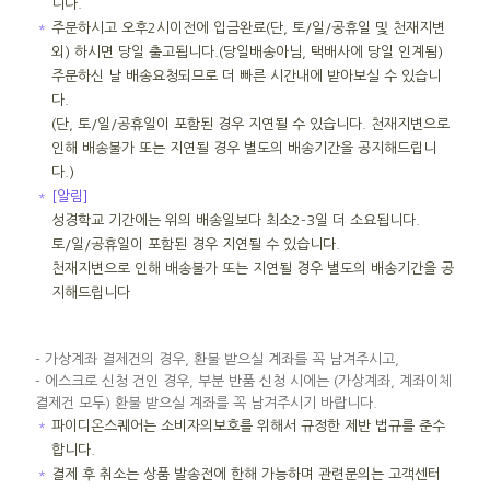
니다.
＊
주문하시고 오후2시이전에 입금완료(단, 토/일/공휴일 및 천재지변
외) 하시면 당일 출고됩니다.(당일배송아님, 택배사에 당일 인계됨)
주문하신 날 배송요청되므로 더 빠른 시간내에 받아보실 수 있습니
다.
(단, 토/일/공휴일이 포함된 경우 지연될 수 있습니다. 천재지변으로
인해 배송불가 또는 지연될 경우 별도의 배송기간을 공지해드립니
다.)
＊
[알림]
성경학교 기간에는 위의 배송일보다 최소2-3일 더 소요됩니다.
토/일/공휴일이 포함된 경우 지연될 수 있습니다.
천재지변으로 인해 배송불가 또는 지연될 경우 별도의 배송기간을 공
지해드립니다
- 가상계좌 결제건의 경우, 환불 받으실 계좌를 꼭 남겨주시고,
- 에스크로 신청 건인 경우, 부분 반품 신청 시에는 (가상계좌, 계좌이체
결제건 모두) 환불 받으실 계좌를 꼭 남겨주시기 바랍니다.
＊
파이디온스퀘어는 소비자의보호를 위해서 규정한 제반 법규를 준수
합니다.
＊
결제 후 취소는 상품 발송전에 한해 가능하며 관련문의는 고객센터