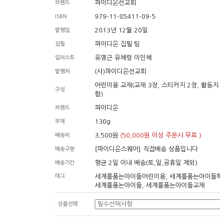
파이디온선교회
브랜드
979-11-85411-09-5
ISBN
2013년 12월 20일
발행일
파이디온 집필 팀
집필
유영근 유혜령 이인혜
일러스트
(사)파이디온선교회
발행처
어린이용 교재(교재 3장, 스티커지 2장, 활동지
구성
함)
파이디온
브랜드
130g
무게
3,500원
(50,000원 이상 주문시 무료 )
배송비
[파이디온스퀘어] 직접배송 상품입니다
배송구분
평균 2일 이내 배송(토,일,공휴일 제외)
배송기간
태그
세계를품는아이들어린이용, 세계를품는아이들학
세계를품는아이들, 세계를품는아이들교재
· 상품선택