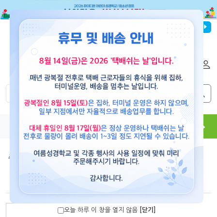
파이디온선교회
로그인
회원가입
해외배송
|
|
0
0
교재
도서
뮤직
용품
현수막
콘텐츠
주제 중심 교재(리뉴얼)
>
세계를 품는 아이들
세계를 품는 아이들- 학령기 어린이용
오늘 하루 이 창을 열지 않음
[닫기]