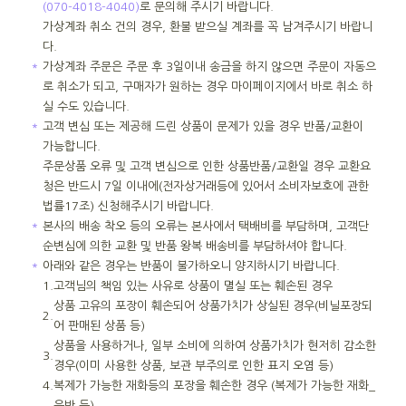
(070-4018-4040)
로 문의해 주시기 바랍니다.
가상계좌 취소 건의 경우, 환불 받으실 계좌를 꼭 남겨주시기 바랍니
다.
＊
가상계좌 주문은 주문 후 3일이내 송금을 하지 않으면 주문이 자동으
로 취소가 되고, 구매자가 원하는 경우 마이페이지에서 바로 취소 하
실 수도 있습니다.
＊
고객 변심 또는 제공해 드린 상품이 문제가 있을 경우 반품/교환이
가능합니다.
주문상품 오류 및 고객 변심으로 인한 상품반품/교환일 경우 교환요
청은 반드시 7일 이내에(전자상거래등에 있어서 소비자보호에 관한
법률17조) 신청해주시기 바랍니다.
＊
본사의 배송 착오 등의 오류는 본사에서 택배비를 부담하며, 고객단
순변심에 의한 교환 및 반품 왕복 배송비를 부담하셔야 합니다.
＊
아래와 같은 경우는 반품이 불가하오니 양지하시기 바랍니다.
1.
고객님의 책임 있는 사유로 상품이 멸실 또는 훼손된 경우
상품 고유의 포장이 훼손되어 상품가치가 상실된 경우(비닐포장되
2.
어 판매된 상품 등)
상품을 사용하거나, 일부 소비에 의하여 상품가치가 현저히 감소한
3.
경우(이미 사용한 상품, 보관 부주의로 인한 표지 오염 등)
4.
복제가 가능한 재화등의 포장을 훼손한 경우 (복제가 가능한 재화_
음반 등)