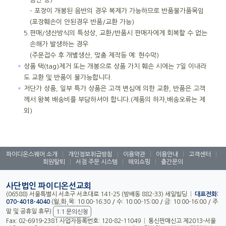
- 포장이 개봉된 음반의 경우 복제가 가능하므로 반품불가품목임
(포장훼손이 안된경우 반품/교환 가능)
5.
판매/생산방식의 특성상, 교환/반품시 판매자에게 회복할 수 없는
손해가 발생하는 경우
(주문접수 후 개별생산, 맞춤 제작등 예: 현수막)
＊
상품 택(tag)제거 또는 개봉으로 상품 가치 훼손 시에는 7일 이내라
도 교환 및 반품이 불가능합니다.
＊
저단가 상품, 일부 특가 상품은 고객 변심에 의한 교환, 반품은 고객
께서 왕복 배송비를 부담하셔야 합니다.(제품의 하자,배송오류는 제
외)
파이디온스퀘어 소개
|
개인정보취급방침
|
이용약관
|
이용안내
|
고객센터
|
회원탈퇴
|
서점 주문 시스템
|
해외쇼핑
|
출간문의
사단법인 파이디온선교회
(06588) 서울특별시 서초구 서초대로 141-25 (방배동 882-33) 세일빌딩
|
대표전화:
070-4018-4040
(월,화,목: 10:00-16:30 / 수: 10:00-15:00 / 금: 10:00-16:00 / 주
말 및 공휴일 휴무)
1:1 문의신청
Fax: 02-6919-2381 사업자등록번호: 120-82-11049
|
통신판매신고 제2013-서울