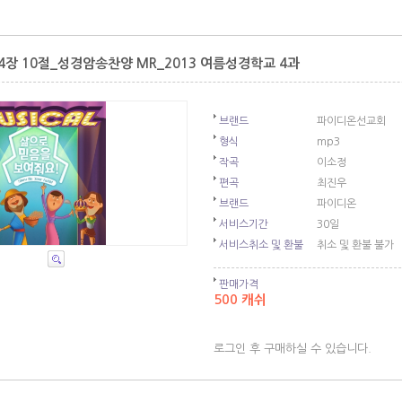
4장 10절_성경암송찬양 MR_2013 여름성경학교 4과
브랜드
파이디온선교회
형식
mp3
작곡
이소정
편곡
최진우
브랜드
파이디온
서비스기간
30일
서비스취소 및 환불
취소 및 환불 불가
판매가격
500 캐쉬
로그인 후 구매하실 수 있습니다.