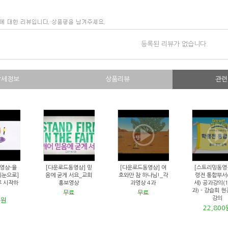
등록된 리뷰가 없습니다.
상세정보
상품리뷰
관련
영상-율
[다운로드동영상] 믿
[다운로드동영상] 여
[스트리밍동영상
의눈으로]
음에 굳게 서요_교회
호와만 참 하나님!_각
령전 통합부서(
루 시작하
홍보영상
과영상 4과
세) 공과강의(
과) - 강습회 
무료
무료
강의
0원
22,800