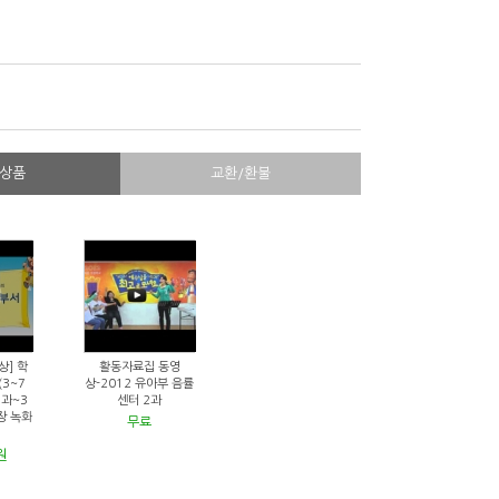
상품
교환/환불
] 학
활동자료집 동영
3~7
상-2012 유아부 음률
1과~3
센터 2과
현장 녹화
무료
원