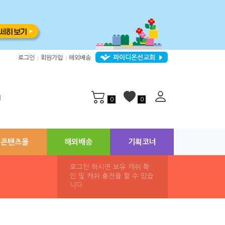
파이디온선교회
로그인
회원가입
해외배송
|
|
지
0
0
콘텐츠몰
해외배송
기획코너
로그인 하시면 보유 캐쉬 확
인 및 캐쉬 충전을 할 수 있습
니다.