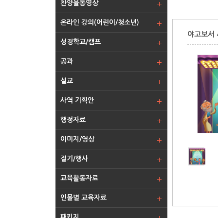
찬양율동영상
온라인 강의(어린이/청소년)
야고보서 
성경학교/캠프
공과
설교
사역 기획안
행정자료
이미지/영상
절기/행사
교육활동자료
인물별 교육자료
패키지