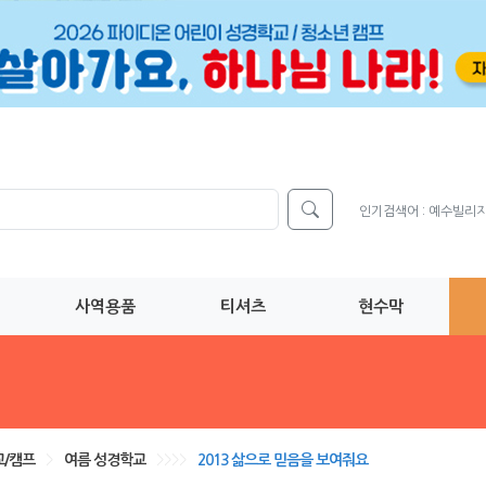
인기검색어 :
예수빌리
사역용품
티셔츠
현수막
/캠프
>
여름 성경학교
>>>>
2013 삶으로 믿음을 보여줘요