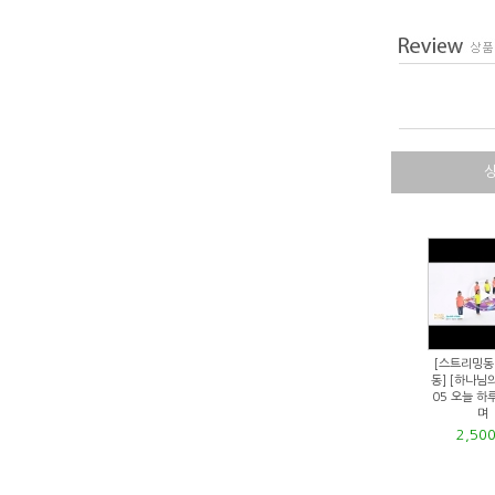
[스트리밍동
동] [하나님
05 오늘 하
며
2,50