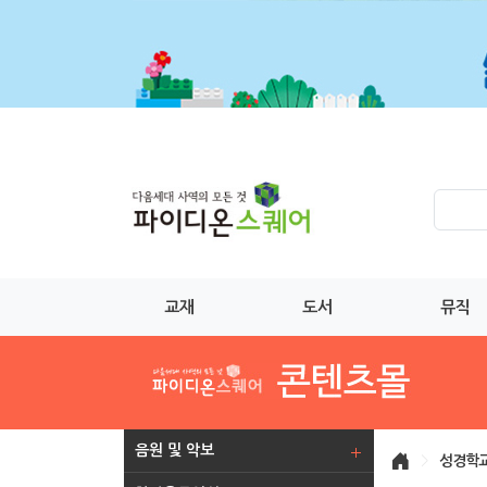
교재
도서
뮤직
음원 및 악보
>
성경학교