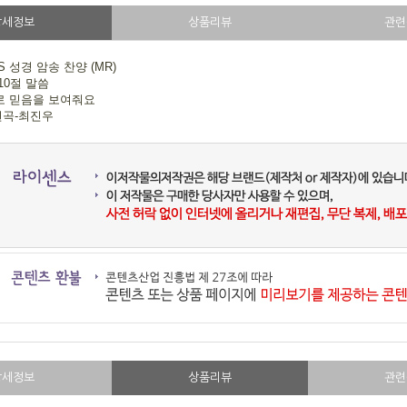
상세정보
상품리뷰
관련
BS 성경 암송 찬양 (MR)
10절 말씀
로 믿음을 보여줘요
편곡-최진우
상세정보
상품리뷰
관련