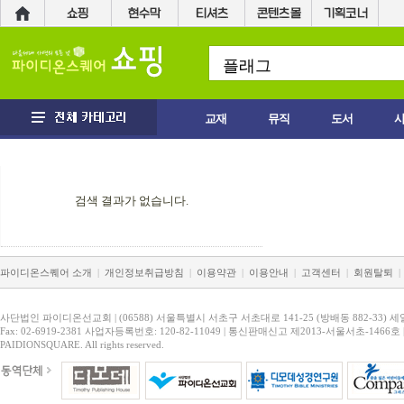
교재
뮤직
도서
검색 결과가 없습니다.
파이디온스퀘어 소개
|
개인정보취급방침
|
이용약관
|
이용안내
|
고객센터
|
회원탈퇴
|
사단법인 파이디온선교회 | (06588) 서울특별시 서초구 서초대로 141-25 (방배동 882-33) 세
Fax: 02-6919-2381 사업자등록번호: 120-82-11049 | 통신판매신고 제2013-서울서초-1466호 
PAIDIONSQUARE. All rights reserved.