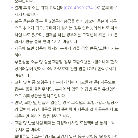
준수합니다.
＊
결재 후 취소는 저희 고객센터
(070-4099-7741)
로 문의해 주
시기 바랍니다.
＊
모든 주문은 주문 후 3일동안 송금을 하지 않으면 주문이 자동
으로 취소가 되고, 구매자가 원하는 경우 인터넷에서 바로 취소
하실 수도 있으며, 결재를 하신 경우에는 고객센터 혹은 1:1 문
의게시판을 통해 연락주시기 바랍니다.
＊
제공해 드린 상품이 하자의 문제가 있을 경우 반품/교환이 가능
하며
주문상품 오류 및 상품교환일 경우 교환요청은 7일이내에(전자
상거래등에 있어서 소비자보호에 관한 법률17조) 연락주시기
바랍니다.
＊
교환 및 반품 요청은 1:1 문의게시판에 [교환/반품] 제목으로
접수내용을 올려주시면, 본사에서 검토 후 답변 혹은 유선연락
으로 처리상황을 알려드립니다.
＊
만약, 교환 및 반품이 결정된 경우 고객님의 요청내용과 담당자
의 답변이 담긴 내용을 함께 출력하여 제품과 같이 동봉해서 보
내주시면 처리가 훨씬 빨라집니다.
＊
교환 및 반품하실 때에는 지정택배사인 로젠택배를 통해 보내
주시기를 바라며,
보내주실 주소는 "경기도 고양시 일산 동구 장항동 568-3 파이