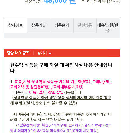
총상품금액
로그인 후 이용바랍니다.
상세정보
상품리뷰
상품문의
관련상품
배송/교환/반
품
현수막 상품을 구매 하실 때 확인하실 내용 안내입니
다
.
1.
여름,겨울 성경학교 상품들 가운데 가로형(A형) ,Y배너(B형),
교회외벽 및 강단용(C형) , 교회내부홍보(D형)
상품
에
타이틀, 일시, 장소 삽입
가능합니다.
(
성경학교 상품이 아닌 경우 상품 상세페이지의 이미지를 참고
해 주세요(일시,장소 삽입 불가할 수 있음)
-타이틀(사역이름), 일시, 장소에 관한 내용을 추가
하시려면 아
래의 순서에 따라서 필요한 내용을 남겨주세요.
"필수선택사항" 확인 > "바로구매, 결제하기" 클릭 > step2 정보
(
입력 페이지 > "요청사항을 작성해주세요" 공간에 내용 작성
)