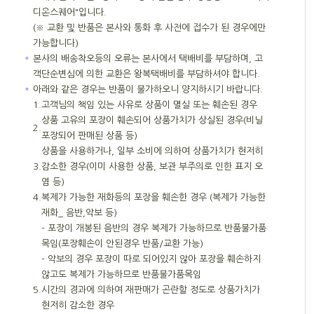
디온스퀘어"입니다.
(※ 교환 및 반품은 본사와 통화 후 사전에 접수가 된 경우에만
가능합니다)
＊
본사의 배송착오등의 오류는 본사에서 택배비를 부담하며, 고
객단순변심에 의한 교환은 왕복택배비를 부담하셔야 합니다.
＊
아래와 같은 경우는 반품이 불가하오니 양지하시기 바랍니다.
1.
고객님의 책임 있는 사유로 상품이 멸실 또는 훼손된 경우
상품 고유의 포장이 훼손되어 상품가치가 상실된 경우(비닐
2.
포장되어 판매된 상품 등)
상품을 사용하거나, 일부 소비에 의하여 상품가치가 현저히
3.
감소한 경우(이미 사용한 상품, 보관 부주의로 인한 표지 오
염 등)
4.
복제가 가능한 재화등의 포장을 훼손한 경우 (복제가 가능한
재화_ 음반,악보 등)
- 포장이 개봉된 음반의 경우 복제가 가능하므로 반품불가품
목임(포장훼손이 안된경우 반품/교환 가능)
- 악보의 경우 포장이 따로 되어있지 않아 포장을 훼손하지
않고도 복제가 가능하므로 반품불가품목임
5.
시간의 경과에 의하여 재판매가 곤란할 정도로 상품가치가
현저히 감소한 경우