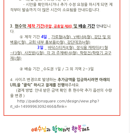
- 시안을 확인하시거나 추가 수정 요청을 하시게 되면 제
작부터 발송까지 더 많은 시간이 소요됨을 안내드립니다.
현수막
제작 기간
및
배송 기간
3.
안내
입니
(주말, 공휴일 제외)
다.
① 제작 기간
4
일
_
가로형(A형), Y배너(B형), 강단 및 외
벽용(C형), 교회 내부 홍보용(D형), 강단데코(H형)
3일
_
바닥스티커(E형), 장식용 캐릭터(F1형
~F3형), 사진방(G형), 각 과 주제배너(I형), 학령전/학령기 교구
재(J형)
② 배송 기간 _수도권 1일 / 그 외 지역 2~3일
4. 사이즈 변경으로 발생하는
추가금액을 입금하시려면 아래의
URL을 "클릭" 하시고 결제를 진행
해주세요.
(결제 방법: 안내 받은
금액 확인 후 현수막 추가 옵션의 수량
을 변경
)
http://paidionsquare.com/design/view.php?
it_id=14999963092466&flink
=