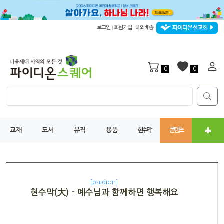
파이디온선교회
로그인
회원가입
해외배송
|
|
0
0
교재
도서
뮤직
용품
현수막
콘텐츠
[paidion]
현수막(大) - 예수님과 함께하면 행복해요