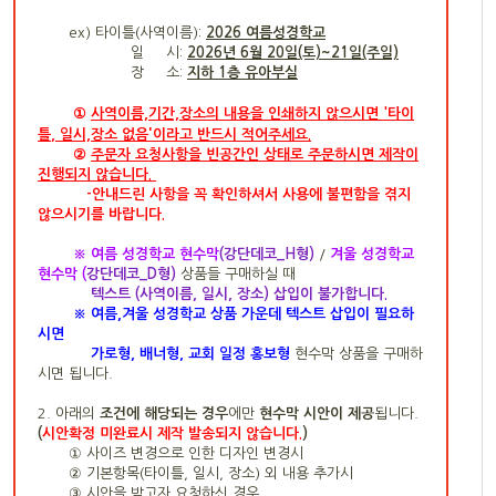
ex)
타이틀(사역이름):
2026 여름성경학교
일 시:
2026년 6월 20일(토)~21일(주일)
장 소:
지하 1층 유아부실
①
사역이름,기간,장
소의 내용을 인쇄하지 않으시면
'타이
'
틀
,
일시,장소 없음
이라고 반드시 적어주세요.
②
주문자 요청사항을 빈공간인
상태로 주문하시면 제작이
진행되지 않습니다.
-
안내드린 사항을 꼭 확인하셔서
사용에 불편함을 겪지
않으시기를 바랍니다.
※ 여름 성경학교 현수막
(강단데코_H형)
/
겨울 성경학교
현수막 (
강단데코_D형)
상품들 구매하실 때
텍스트 (사역이름, 일시, 장소) 삽입이 불가합니다.
※
여름,겨울 성경학교 상품 가운데 텍스트 삽입이 필요하
시면
가로형, 배너형, 교회 일정 홍보형
현수막 상품을 구매하
시면 됩니다.
2. 아래의
조건에 해당되는 경우
에만
현수막 시안이 제공
됩니다.
(
시안확정 미완료시 제작 발송되지 않습니다.
)
① 사이즈 변경으로 인한 디자인 변경시
② 기본항목(타이틀, 일시, 장소) 외 내용 추가시
③ 시안을 받고자 요청하신 경우