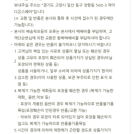
보내주실 주소는 "경기도 고양시 일산 동구 장항동 568-3 파이
디온스퀘어"입니다.
(※ 교환 및 반품은 본사와 통화 후 사전에 접수가 된 경우에만
가능합니다)
＊
본사의 배송착오등의 오류는 본사에서 택배비를 부담하며, 고
객단순변심에 의한 교환은 왕복택배비를 부담하셔야 합니다.
＊
아래와 같은 경우는 반품이 불가하오니 양지하시기 바랍니다.
1.
고객님의 책임 있는 사유로 상품이 멸실 또는 훼손된 경우
상품 고유의 포장이 훼손되어 상품가치가 상실된 경우(비닐
2.
포장되어 판매된 상품 등)
상품을 사용하거나, 일부 소비에 의하여 상품가치가 현저히
3.
감소한 경우(이미 사용한 상품, 보관 부주의로 인한 표지 오
염 등)
4.
복제가 가능한 재화등의 포장을 훼손한 경우 (복제가 가능한
재화_ 음반,악보 등)
- 포장이 개봉된 음반의 경우 복제가 가능하므로 반품불가품
목임(포장훼손이 안된경우 반품/교환 가능)
- 악보의 경우 포장이 따로 되어있지 않아 포장을 훼손하지
않고도 복제가 가능하므로 반품불가품목임
5.
시간의 경과에 의하여 재판매가 곤란할 정도로 상품가치가