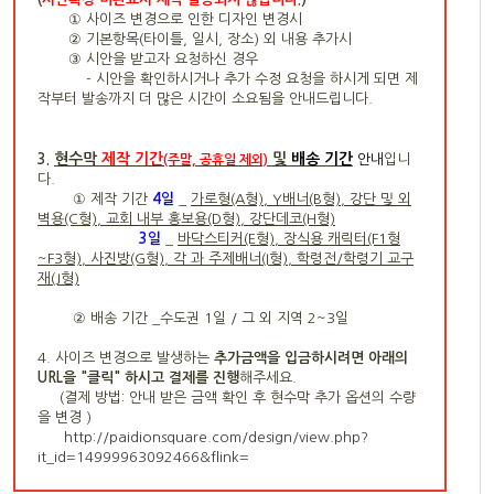
① 사이즈 변경으로 인한 디자인 변경시
② 기본항목(타이틀, 일시, 장소) 외 내용 추가시
③ 시안을 받고자 요청하신 경우
- 시안을 확인하시거나 추가 수정 요청을 하시게 되면 제
작부터 발송까지 더 많은 시간이 소요됨을 안내드립니다.
현수막
제작 기간
및
배송 기간
3.
안내
입니
(주말, 공휴일 제외)
다.
① 제작 기간
4
일
_
가로형(A형), Y배너(B형), 강단 및 외
벽용(C형), 교회 내부 홍보용(D형), 강단데코(H형)
3일
_
바닥스티커(E형), 장식용 캐릭터(F1형
~F3형), 사진방(G형), 각 과 주제배너(I형), 학령전/학령기 교구
재(J형)
② 배송 기간 _수도권 1일 / 그 외 지역 2~3일
4. 사이즈 변경으로 발생하는
추가금액을 입금하시려면 아래의
URL을 "클릭" 하시고 결제를 진행
해주세요.
(결제 방법: 안내 받은
금액 확인 후 현수막 추가 옵션의 수량
을 변경
)
http://paidionsquare.com/design/view.php?
it_id=14999963092466&flink
=