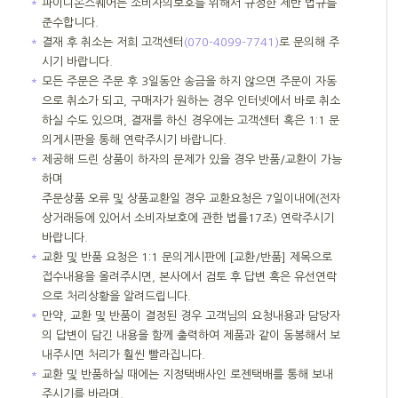
＊
파이디온스퀘어는 소비자의보호를 위해서 규정한 제반 법규를
준수합니다.
＊
결재 후 취소는 저희 고객센터
(070-4099-7741)
로 문의해 주
시기 바랍니다.
＊
모든 주문은 주문 후 3일동안 송금을 하지 않으면 주문이 자동
으로 취소가 되고, 구매자가 원하는 경우 인터넷에서 바로 취소
하실 수도 있으며, 결재를 하신 경우에는 고객센터 혹은 1:1 문
의게시판을 통해 연락주시기 바랍니다.
＊
제공해 드린 상품이 하자의 문제가 있을 경우 반품/교환이 가능
하며
주문상품 오류 및 상품교환일 경우 교환요청은 7일이내에(전자
상거래등에 있어서 소비자보호에 관한 법률17조) 연락주시기
바랍니다.
＊
교환 및 반품 요청은 1:1 문의게시판에 [교환/반품] 제목으로
접수내용을 올려주시면, 본사에서 검토 후 답변 혹은 유선연락
으로 처리상황을 알려드립니다.
＊
만약, 교환 및 반품이 결정된 경우 고객님의 요청내용과 담당자
의 답변이 담긴 내용을 함께 출력하여 제품과 같이 동봉해서 보
내주시면 처리가 훨씬 빨라집니다.
＊
교환 및 반품하실 때에는 지정택배사인 로젠택배를 통해 보내
주시기를 바라며,