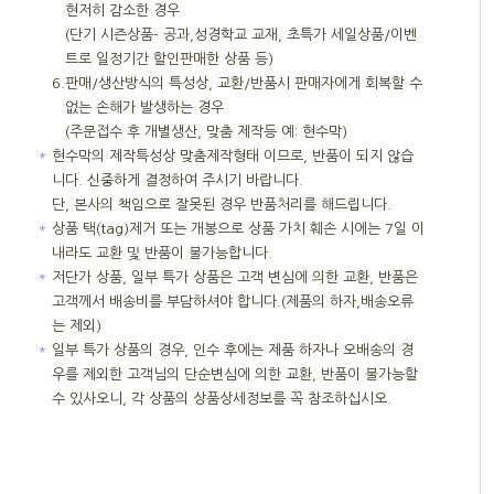
현저히 감소한 경우
(단기 시즌상품- 공과,성경학교 교재, 초특가 세일상품/이벤
트로 일정기간 할인판매한 상품 등)
6.
판매/생산방식의 특성상, 교환/반품시 판매자에게 회복할 수
없는 손해가 발생하는 경우
(주문접수 후 개별생산, 맞춤 제작등 예: 현수막)
＊
현수막의 제작특성상 맞춤제작형태 이므로, 반품이 되지 않습
니다. 신중하게 결정하여 주시기 바랍니다.
단, 본사의 책임으로 잘못된 경우 반품처리를 해드립니다.
＊
상품 택(tag)제거 또는 개봉으로 상품 가치 훼손 시에는 7일 이
내라도 교환 및 반품이 불가능합니다.
＊
저단가 상품, 일부 특가 상품은 고객 변심에 의한 교환, 반품은
고객께서 배송비를 부담하셔야 합니다.(제품의 하자,배송오류
는 제외)
＊
일부 특가 상품의 경우, 인수 후에는 제품 하자나 오배송의 경
우를 제외한 고객님의 단순변심에 의한 교환, 반품이 불가능할
수 있사오니, 각 상품의 상품상세정보를 꼭 참조하십시오.