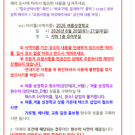
래의 순서에 따라서 필요한 내용을 남겨주세요.
"필수선택사항" 확인 > "바로구매, 결제하기" 클릭 > step2 정보
(
입력 페이지 > "요청사항을 작성해주세요" 공간에 내용 작성
)
ex)
타이틀(사역이름):
2026 여름성경학교
일 시:
2026년 6월 20일(토)~21일(주일)
장 소:
지하 1층 유아부실
①
사역이름,기간,장
소의 내용을 인쇄하지 않으시면
'타이
'
틀
,
일시,장소 없음
이라고 반드시 적어주세요.
②
주문자 요청사항을 빈공간인
상태로 주문하시면 제작이
진행되지 않습니다.
-
안내드린 사항을 꼭 확인하셔서
사용에 불편함을 겪지
않으시기를 바랍니다.
※ 여름 성경학교 현수막
(강단데코_H형)
/
겨울 성경학교
현수막 (
강단데코_D형)
상품들 구매하실 때
텍스트 (사역이름, 일시, 장소) 삽입이 불가합니다.
※
여름,겨울 성경학교 상품 가운데 텍스트 삽입이 필요하
시면
가로형, 배너형, 교회 일정 홍보형
현수막 상품을 구매하
시면 됩니다.
2. 아래의
조건에 해당되는 경우
에만
현수막 시안이 제공
됩니다.
(
시안확정 미완료시 제작 발송되지 않습니다.
)