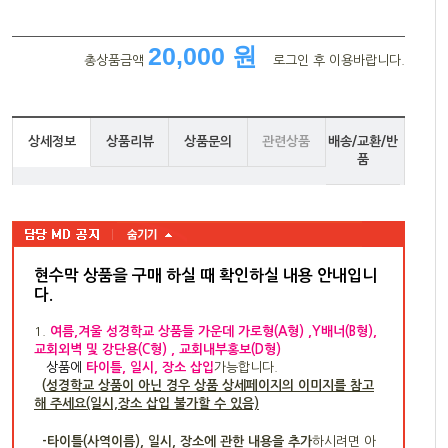
20,000 원
총상품금액
로그인 후 이용바랍니다.
상세정보
상품리뷰
상품문의
관련상품
배송/교환/반
품
현수막 상품을 구매 하실 때 확인하실 내용 안내입니
다
.
1.
여름,겨울 성경학교 상품들 가운데 가로형(A형) ,Y배너(B형),
교회외벽 및 강단용(C형) , 교회내부홍보(D형)
상품
에
타이틀, 일시, 장소 삽입
가능합니다.
(
성경학교 상품이 아닌 경우 상품 상세페이지의 이미지를 참고
해 주세요(일시,장소 삽입 불가할 수 있음)
-타이틀(사역이름), 일시, 장소에 관한 내용을 추가
하시려면 아