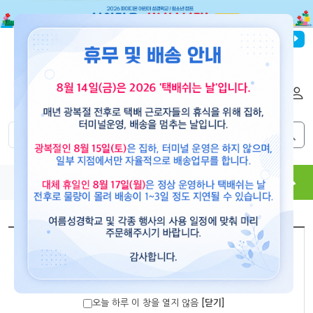
파이디온선교회
로그인
회원가입
해외배송
|
|
0
0
교재
도서
뮤직
용품
현수막
콘텐츠
[paidion]
준비됐나요? 교회 내부 홍보용 현수막 (小)
오늘 하루 이 창을 열지 않음
[닫기]