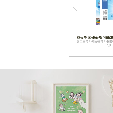
초등부 교사용_신나는 성
초등부 어린이
동행
잘쓰도록 하겠습니다..... [tj07
잘쓰도록 하겠습니다..
신앙적
님]