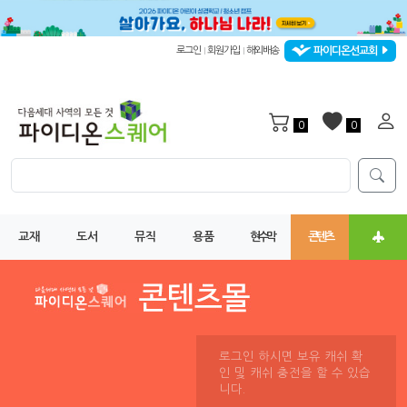
파이디온선교회
로그인
회원가입
해외배송
|
|
0
0
교재
도서
뮤직
용품
현수막
콘텐츠
로그인 하시면 보유 캐쉬 확
인 및 캐쉬 충전을 할 수 있습
니다.