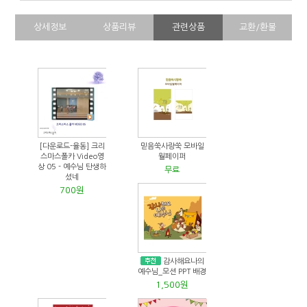
상세정보
상품리뷰
관련상품
교환/환불
[다운로드-율동] 크리
믿음쑥사랑쑥 모바일
스마스폴카 Video영
월페이퍼
상 05 - 예수님 탄생하
무료
셨네
700원
감사해요나의
예수님_모션 PPT 배경
1,500원