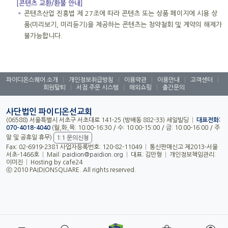
[콘텐츠 교환/환불 안내]
＊
콘텐츠산업 진흥법 제 27조에 따라 콘텐츠 또는 상품 페이지에 시용 상
품(미리보기, 미리듣기)을 제공하는 콘텐츠는 청약철회 및 계약의 해제가
불가능합니다.
파이디온스퀘어 소개
|
개인정보취급방침
|
이용약관
|
이용안내
|
고객센터
|
회원탈퇴
|
서점 주문 시스템
|
해외쇼핑
|
출간문의
사단법인 파이디온선교회
(06588) 서울특별시 서초구 서초대로 141-25 (방배동 882-33) 세일빌딩
|
대표전화:
070-4018-4040
(월,화,목: 10:00-16:30 / 수: 10:00-15:00 / 금: 10:00-16:00 / 주
말 및 공휴일 휴무)
1:1 문의신청
Fax: 02-6919-2381 사업자등록번호: 120-82-11049
|
통신판매신고 제2013-서울
서초-1466호
|
Mail:
paidion@paidion.org
|
대표: 김만형
|
개인정보책임관리:
이미진
|
Hosting by cafe24
ⓒ 2010 PAIDIONSQUARE. All rights reserved.