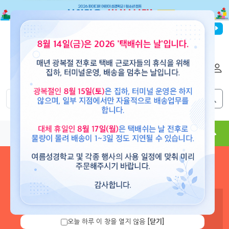
파이디온선교회
로그인
회원가입
해외배송
|
|
0
0
교재
도서
뮤직
용품
현수막
콘텐츠
로그인 하시면 보유 캐쉬 확
인 및 캐쉬 충전을 할 수 있습
니다.
오늘 하루 이 창을 열지 않음
[닫기]