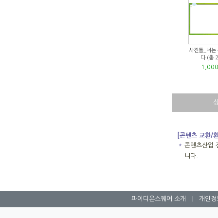
사진틀_너는
다 (총 
1,00
[콘텐츠 교환/
＊
콘텐츠산업 
니다.
파이디온스퀘어 소개
|
개인정