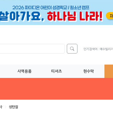
인기검색어 :
예수빌리
사역용품
티셔츠
현수막
사
>
성탄절