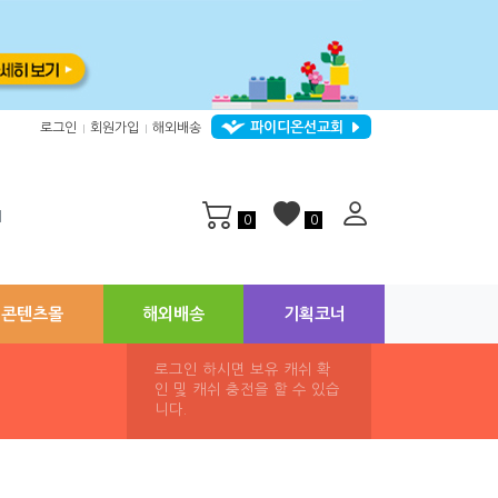
파이디온선교회
로그인
회원가입
해외배송
|
|
지
0
0
콘텐츠몰
해외배송
기획코너
로그인 하시면 보유 캐쉬 확
인 및 캐쉬 충전을 할 수 있습
니다.