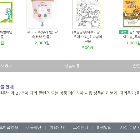
 특별하단
우리 가족(우리 반) 약
[색칠공부]예수마당II_
감사해
2종)
속 배너 만들기
유치23과_하나님의
예수님_포
선물
0원
2,000원
1,000
500원
상세정보
상품리뷰
관련
환불 안내]
진흥법 제 27조에 따라 콘텐츠 또는 상품 페이지에 시용 상품(미리보기, 미리듣기)
보취급방침
|
이용약관
|
이용안내
|
고객센터
|
회원탈퇴
|
서점 주문 