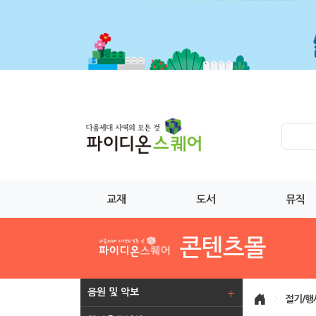
교재
도서
뮤직
음원 및 악보
>
절기/행