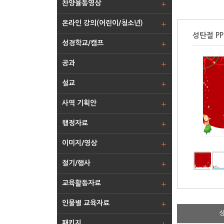
찬양율동영상
온라인 강의(어린이/청소년)
성탄절 PP
성경학교/캠프
공과
설교
사역 기획안
행정자료
이미지/영상
절기/행사
교육활동자료
인물별 교육자료
패키지