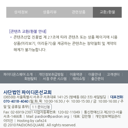
상세정보
상품리뷰
관련상품
교환/환불
[콘텐츠 교환/환불 안내]
＊
콘텐츠산업 진흥법 제 27조에 따라 콘텐츠 또는 상품 페이지에 시용
상품(미리보기, 미리듣기)을 제공하는 콘텐츠는 청약철회 및 계약의
해제가 불가능합니다.
파이디온스퀘어 소개
|
개인정보취급방침
|
이용약관
|
이용안내
|
고객센터
|
회원탈퇴
|
서점 주문 시스템
|
해외쇼핑
|
출간문의
사단법인 파이디온선교회
(06588) 서울특별시 서초구 서초대로 141-25 (방배동 882-33) 세일빌딩
|
대표전화:
070-4018-4040
(월,화,목: 10:00-16:30 / 수: 10:00-15:00 / 금: 10:00-16:00 / 주
말 및 공휴일 휴무)
1:1 문의신청
Fax: 02-6919-2381 사업자등록번호: 120-82-11049
|
통신판매신고 제2013-서울
서초-1466호
|
Mail:
paidion@paidion.org
|
대표: 김만형
|
개인정보책임관리:
이미진
|
Hosting by cafe24
ⓒ 2010 PAIDIONSQUARE. All rights reserved.