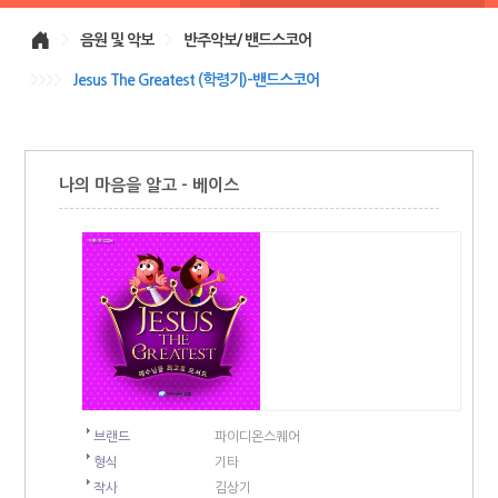
>
음원 및 악보
>
반주악보/ 밴드스코어
>>>>
Jesus The Greatest (학령기)-밴드스코어
나의 마음을 알고 - 베이스
브랜드
파이디온스퀘어
형식
기타
작사
김상기