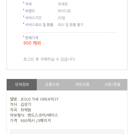
작곡
최재원
브랜드
파이디온
서비스기간
30일
서비스취소 및 환불
취소 및 환불 불가
판매가격
900 캐쉬
로그인 후 구매하실 수 있습니다.
상세정보
상품리뷰
관련상품
교환/환불
앨범 : JESUS THE GREATEST
작사 : 김상기
작곡 : 최재원
악보형식 : 밴드스코어/베이스
가격 : 900캐시 /3페이지