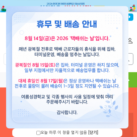
파이디온선교회
로그인
회원가입
해외배송
|
|
0
0
교재
도서
뮤직
용품
현수막
콘텐츠
로그인 하시면 보유 캐쉬 확
인 및 캐쉬 충전을 할 수 있습
니다.
오늘 하루 이 창을 열지 않음
[닫기]