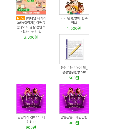
[하나님 나라의
나의 왕 찬양해_반주
노래(학령기)] 예배용
악보
찬양가사 영상 콘텐츠
1,500원
- 8.하나님의 것
3,000원
잠언 4장 20-21절_
성경암송찬양 MR
500원
당당하게 전해요 - 메
알쏭달쏭 - 메인건반
인건반
900원
900원