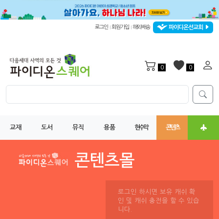
파이디온선교회
로그인
회원가입
해외배송
|
|
0
0
교재
도서
뮤직
용품
현수막
콘텐츠
로그인 하시면 보유 캐쉬 확
인 및 캐쉬 충전을 할 수 있습
니다.