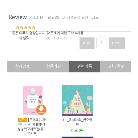
좋은 마무리 영상입니다. 각 주제에 대한 큐브 4개를 ...
박성덕
2011.07.27
prev
1
next
상세정보
상품리뷰
관련상품
교환/환불
[콘텐츠] 나는
11_용서해요_반주악
하나님을 예배해요!-
보
성경학교자료집(유아·
1,500원
유치부)