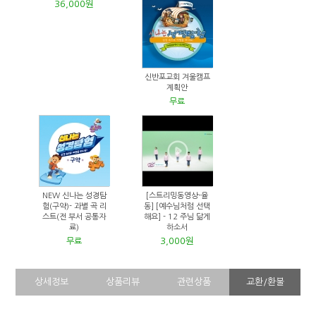
36,000원
신반포교회 겨울캠프
계획안
무료
NEW 신나는 성경탐
[스트리밍동영상-율
험(구약)- 과별 곡 리
동] [예수님처럼 선택
스트(전 부서 공통자
해요] - 12 주님 닮게
료)
하소서
3,000원
무료
상세정보
상품리뷰
관련상품
교환/환불