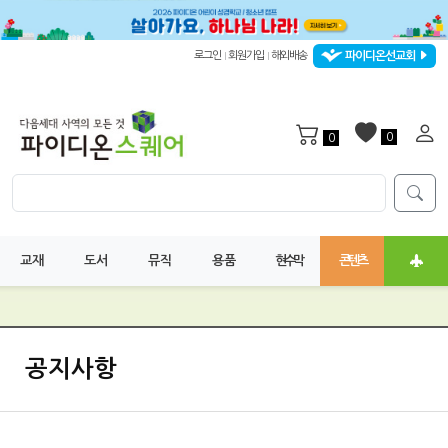
파이디온선교회
로그인
회원가입
해외배송
|
|
0
0
교재
도서
뮤직
용품
현수막
콘텐츠
공지사항