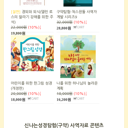
[절판]
경외와 외식(앨런 로
구약탐험-척스윈돌 사역자
스의 말라기 강해를 위한 주
계발 시리즈9
석)
32,000원
(10%)↓
22,000원
(10%)↓
28,800원
19,800원
어린이를 위한 한그림 성경
나를 위한 하나님의 놀라운
(개정판)
계획
20,000원
(10%)↓
18,000원
(10%)↓
18,000원
16,200원
신나는성경탐험(구약) 사역자료 콘텐츠