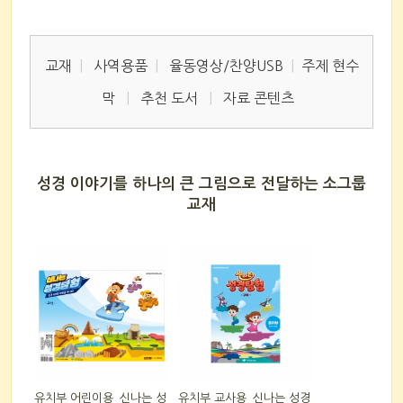
교재
|
사역용품
|
율동영상/찬양USB
|
주제 현수
막
|
추천 도서
|
자료 콘텐츠
성경 이야기를 하나의 큰 그림으로 전달하는 소그룹
교재
유치부 어린이용_신나는 성
유치부 교사용_신나는 성경