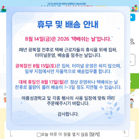
파이디온선교회
로그인
회원가입
해외배송
|
|
0
0
교재
도서
뮤직
용품
현수막
콘텐츠
좋아요
0
오늘 하루 이 창을 열지 않음
[닫기]