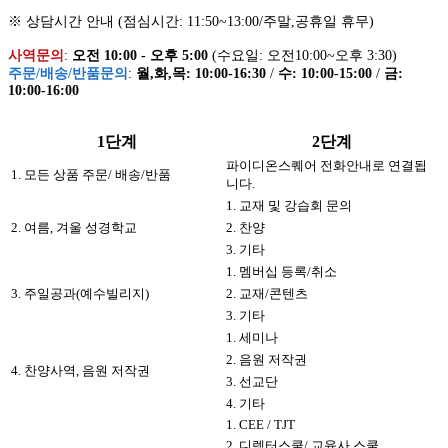
※ 상담시간 안내 (점심시간: 11:50~13:00/주말,공휴일 휴무)
사역문의
:
오전 10:00 - 오후 5:00
(수요일: 오전10:00~오후 3:30)
주문/배송/반품문의
:
월,화,목: 10:00-16:30
/
수: 10:00-15:00
/
금:
10:00-16:00
1단계
2단계
파이디온스퀘어 전화안내로 연결됩
1. 모든 상품 주문/ 배송/반품
니다.
1. 교재 및 강습회 문의
2. 여름, 겨울 성경학교
2. 찬양
3. 기타
1. 멤버십 등록/취소
3. 주일공과(예수빌리지)
2. 교재/콘텐츠
3. 기타
1. 세미나
2. 음원 저작권
4. 찬양사역, 음원 저작권
3. 선교단
4. 기타
1. CEE / TJT
2. 디렉터스쿨/ 교육사 스쿨