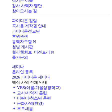
섬기는 이들
강사 사역자 명단
찾아오시는 길
파이디온 칼럼
곡사용 저작권 안내
파이디온선교단
후원관련
동역자구함
N
청빙 게시판
월간웹회보_비전트리
N
출간문의
세미나
온라인 등록
2026 파이디온 세미나
핵심 사역 전체 안내
VBS(여름/겨울성경학교)
교사/사역자 훈련
어린이/청소년 훈련
문화사역(찬양)
부모새움