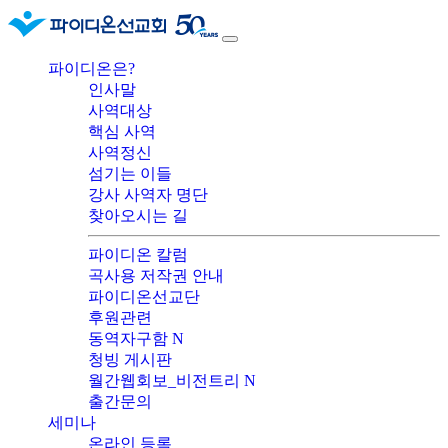
파이디온은?
인사말
사역대상
핵심 사역
사역정신
섬기는 이들
강사 사역자 명단
찾아오시는 길
파이디온 칼럼
곡사용 저작권 안내
파이디온선교단
후원관련
동역자구함
N
청빙 게시판
월간웹회보_비전트리
N
출간문의
세미나
온라인 등록