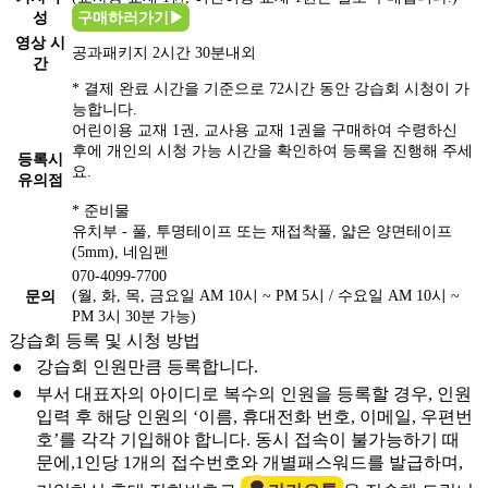
성
구매하러가기▶
영상 시
공과패키지 2시간 30분내외
간
* 결제 완료 시간을 기준으로
72시간
동안 강습회 시청이 가
능합니다.
어린이용 교재 1권, 교사용 교재 1권을 구매하여 수령하신
후에 개인의 시청 가능 시간을 확인하여 등록을 진행해 주세
등록시
요.
유의점
* 준비물
유치부 - 풀, 투명테이프 또는 재접착풀, 얇은 양면테이프
(5mm), 네임펜
070-4099-7700
(월, 화, 목, 금요일 AM 10시 ~ PM 5시 / 수요일 AM 10시 ~
문의
PM 3시 30분 가능)
강습회 등록 및 시청 방법
●
강습회 인원만큼 등록합니다.
●
부서 대표자의 아이디로 복수의 인원을 등록할 경우, 인원
입력 후 해당 인원의 ‘이름, 휴대전화 번호, 이메일, 우편번
호’를 각각 기입해야 합니다. 동시 접속이 불가능하기 때
문에,1인당 1개의 접수번호와 개별패스워드를 발급하며,