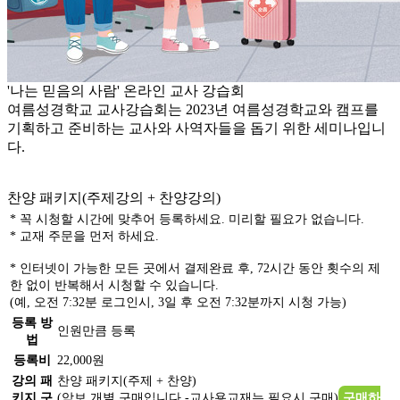
'나는 믿음의 사람' 온라인 교사 강습회
여름성경학교 교사강습회는 2023년 여름성경학교와 캠프를
기획하고 준비하는 교사와 사역자들을 돕기 위한 세미나입니
다.
찬양 패키지(주제강의 + 찬양강의)
* 꼭 시청할 시간에 맞추어 등록하세요. 미리할 필요가 없습니다.
* 교재 주문을 먼저 하세요.
* 인터넷이 가능한 모든 곳에서
결제완료 후, 72시간 동안 횟수의 제
한 없이 반복해서 시청
할 수 있습니다.
(예, 오전 7:32분 로그인시, 3일 후 오전 7:32분까지 시청 가능)
등록 방
인원만큼 등록
법
등록비
22,000원
강의 패
찬양 패키지(주제 + 찬양)
키지 구
(악보 개별 구매입니다.-교사용교재는 필요시 구매)
구매하