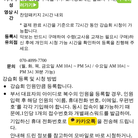
성
러가기▶
영상 시
찬양패키지 2시간 내외
간
* 결제 완료 시간을 기준으로
72시간
동안 강습회 시청이 가
능합니다.
등록시
악보는 반드시 구매하여 수령(교사용 교재는 필요시 구매)하
유의점
신 후에 개인의 시청 가능 시간을 확인하여 등록을 진행해 주
세요.
070-4099-7700
(월, 화, 목, 금요일 AM 10시 ~ PM 5시 / 수요일 AM 10시 ~
문의
PM 3시 30분 가능)
강습회 등록 및 시청 방법
●
강습회 인원만큼 등록합니다.
●
부서 대표자의 아이디로 복수의 인원을 등록할 경우, 인원
입력 후 해당 인원의 ‘이름, 휴대전화 번호, 이메일, 우편번
호’를 각각 기입해야 합니다. 동시 접속이 불가능하기 때
문에,1인당 1개의 접수번호와 개별패스워드를 발급하며,
기입하신 휴대 전화번호로
카카오톡
을 전송해 드립니
다.
안내해 드린 정보를 참고하여
모바일
로 바로 시청하거나,