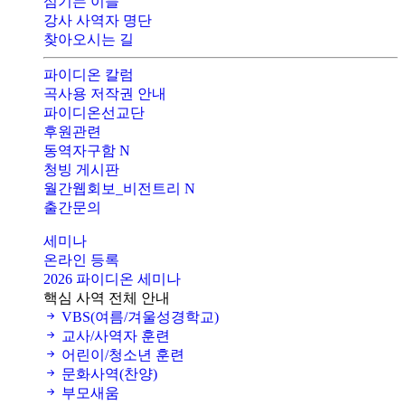
섬기는 이들
강사 사역자 명단
찾아오시는 길
파이디온 칼럼
곡사용 저작권 안내
파이디온선교단
후원관련
동역자구함
N
청빙 게시판
월간웹회보_비전트리
N
출간문의
세미나
온라인 등록
2026 파이디온 세미나
핵심 사역 전체 안내
VBS(여름/겨울성경학교)
교사/사역자 훈련
어린이/청소년 훈련
문화사역(찬양)
부모새움