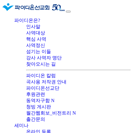
파이디온은?
인사말
사역대상
핵심 사역
사역정신
섬기는 이들
강사 사역자 명단
찾아오시는 길
파이디온 칼럼
곡사용 저작권 안내
파이디온선교단
후원관련
동역자구함
N
청빙 게시판
월간웹회보_비전트리
N
출간문의
세미나
온라인 등록