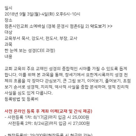
일시
2018년 9월 3일(월)-4일(화) 오후6시-10시
장소
점촌시민교회 소예배실 (경북 문경시 점촌6길 2)
약도보기 >>
대상
교육부서 목사, 강도사, 전도사, 부장, 교사
과목
한 눈에 보는 성경(CEE 과정)
내용
교회 교육의 주요 교재인 성경의 종합적인 시야를 가질 수 있도록 돕게
합니다. 이를 위해 본 과목을 통해, 창세기에서 요한계시록까지 성경 전
체의 흐름을 각 장마다 관심보기, 큰 그림 보기, 이어보기, 졸여보기, 초점
보기 순서로 성경적, 지리적, 역사적 사실을 종합 분석하며, 영적 진리적
사실을 심도 있게 다룹니다.
등록방법 및 등록비
사전 온라인 등록 후 계좌 이체(교재 및 간식 제공)
- 사전등록 1차: 8/17(금)까지 입금 시 25,000원
사전등록 2차: 8/24(금)까지 입금 시 27,000원
- 현장등록비: 29,000원(현장등록 시 현금만 가능)