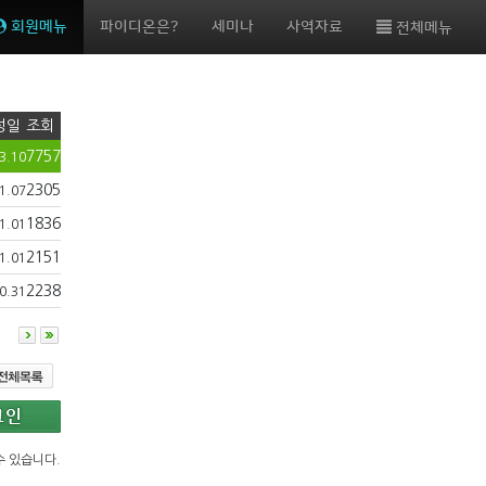
회원메뉴
파이디온은?
세미나
사역자료
전체메뉴
성일
조회
7757
3.10
2305
1.07
1836
1.01
2151
1.01
2238
0.31
수 있습니다.