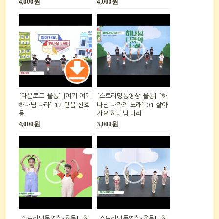
4,000원
4,000원
[다운로드-율동] [여기 여기
[스트리밍동영상-율동] [하
하나님 나라] 12 믿음 신호
나님 나라의 노래] 01 살아
등
가요 하나님 나라
4,000원
3,000원
[스트리밍동영상-율동] [하
[스트리밍동영상-율동] [하