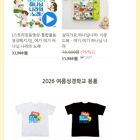
[스트리밍동영상-통합율동
살아가요,하나님나라! 사운
영상패키지]_여기 여기 하
드북 - 여기 여기 하나님 나
나님 나라의 노래
라
18,800원
(15%)↓
32,900원
15,980원
2026 여름성경학교 용품