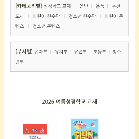
[카테고리별]
성경학교 교재
|
음반
|
용품
|
추천
도서
|
어린이 현수막
|
청소년 현수막
|
어린이 콘
텐츠
|
청소년 콘텐츠
[부서별]
유아부
|
유치부
|
유년부
|
초등부
|
청소
년부
2026 여름성경학교 교재