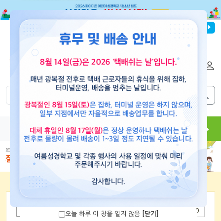
파이디온선교회
로그인
회원가입
해외배송
|
|
0
0
교재
도서
뮤직
용품
현수막
콘텐츠
좋아요
0
오늘 하루 이 창을 열지 않음
[닫기]