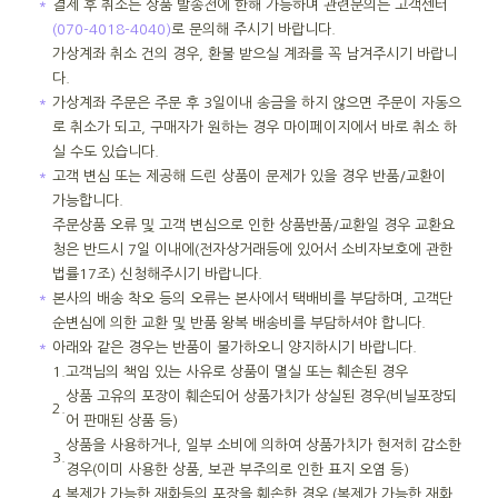
＊
결제 후 취소는 상품 발송전에 한해 가능하며 관련문의는 고객센터
(070-4018-4040)
로 문의해 주시기 바랍니다.
가상계좌 취소 건의 경우, 환불 받으실 계좌를 꼭 남겨주시기 바랍니
다.
＊
가상계좌 주문은 주문 후 3일이내 송금을 하지 않으면 주문이 자동으
로 취소가 되고, 구매자가 원하는 경우 마이페이지에서 바로 취소 하
실 수도 있습니다.
＊
고객 변심 또는 제공해 드린 상품이 문제가 있을 경우 반품/교환이
가능합니다.
주문상품 오류 및 고객 변심으로 인한 상품반품/교환일 경우 교환요
청은 반드시 7일 이내에(전자상거래등에 있어서 소비자보호에 관한
법률17조) 신청해주시기 바랍니다.
＊
본사의 배송 착오 등의 오류는 본사에서 택배비를 부담하며, 고객단
순변심에 의한 교환 및 반품 왕복 배송비를 부담하셔야 합니다.
＊
아래와 같은 경우는 반품이 불가하오니 양지하시기 바랍니다.
1.
고객님의 책임 있는 사유로 상품이 멸실 또는 훼손된 경우
상품 고유의 포장이 훼손되어 상품가치가 상실된 경우(비닐포장되
2.
어 판매된 상품 등)
상품을 사용하거나, 일부 소비에 의하여 상품가치가 현저히 감소한
3.
경우(이미 사용한 상품, 보관 부주의로 인한 표지 오염 등)
4.
복제가 가능한 재화등의 포장을 훼손한 경우 (복제가 가능한 재화_