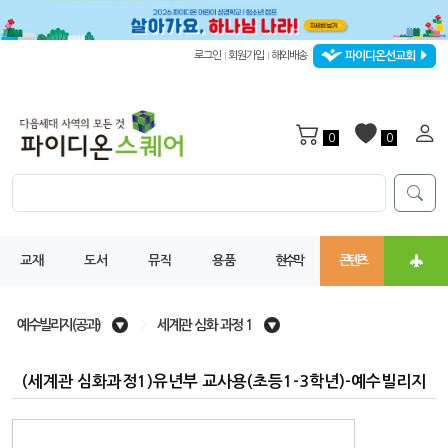
파이디온선교회
로그인
회원가입
해외배송
|
|
0
0
교재
도서
뮤직
용품
현수막
콘텐츠
예수빌리지(공과)
>
세계관 심화 과정 1
(세계관 심화과정1)유년부 교사용(초등1-3학년)-예수빌리지