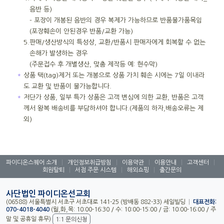
음반 등)
- 포장이 개봉된 음반의 경우 복제가 가능하므로 반품불가품목임
(포장훼손이 안된경우 반품/교환 가능)
5.
판매/생산방식의 특성상, 교환/반품시 판매자에게 회복할 수 없는
손해가 발생하는 경우
(주문접수 후 개별생산, 맞춤 제작등 예: 현수막)
＊
상품 택(tag)제거 또는 개봉으로 상품 가치 훼손 시에는 7일 이내라
도 교환 및 반품이 불가능합니다.
＊
저단가 상품, 일부 특가 상품은 고객 변심에 의한 교환, 반품은 고객
께서 왕복 배송비를 부담하셔야 합니다.(제품의 하자,배송오류는 제
외)
파이디온스퀘어 소개
|
개인정보취급방침
|
이용약관
|
이용안내
|
고객센터
|
회원탈퇴
|
서점 주문 시스템
|
해외쇼핑
|
출간문의
사단법인 파이디온선교회
(06588) 서울특별시 서초구 서초대로 141-25 (방배동 882-33) 세일빌딩
|
대표전화:
070-4018-4040
(월,화,목: 10:00-16:30 / 수: 10:00-15:00 / 금: 10:00-16:00 / 주
말 및 공휴일 휴무)
1:1 문의신청