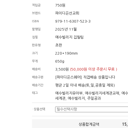
750원
적립금
파이디온선교회
브랜드
979-11-6307-523-3
ISBN
2025년 11월
발행일
예수빌리지 집필팀
집필
초판
판유형
220*190mm
크기
650g
무게
3,500원
(50,000원 이상 주문시 무료 )
배송비
[파이디온스퀘어] 직접배송 상품입니다
배송구분
평균 2일 이내 배송(토,일,공휴일 제외)
배송기간
태그
예수빌리지유아부, 예수빌리지세계관교재, 예
세계관, 예수빌리지, 주일공과
· 상품선택
상품합계금액
15