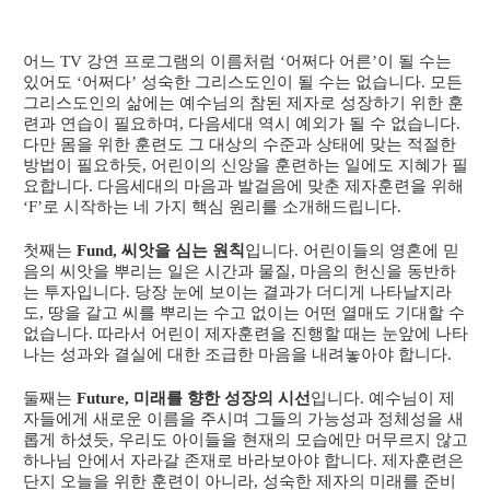
어느 TV 강연 프로그램의 이름처럼 ‘어쩌다 어른’이 될 수는
있어도 ‘어쩌다’ 성숙한 그리스도인이 될 수는 없습니다. 모든
그리스도인의 삶에는 예수님의 참된 제자로 성장하기 위한 훈
련과 연습이 필요하며, 다음세대 역시 예외가 될 수 없습니다.
다만 몸을 위한 훈련도 그 대상의 수준과 상태에 맞는 적절한
방법이 필요하듯, 어린이의 신앙을 훈련하는 일에도 지혜가 필
요합니다. 다음세대의 마음과 발걸음에 맞춘 제자훈련을 위해
‘F’로 시작하는 네 가지 핵심 원리를 소개해드립니다.
첫째는
Fund, 씨앗을 심는 원칙
입니다. 어린이들의 영혼에 믿
음의 씨앗을 뿌리는 일은 시간과 물질, 마음의 헌신을 동반하
는 투자입니다. 당장 눈에 보이는 결과가 더디게 나타날지라
도, 땅을 갈고 씨를 뿌리는 수고 없이는 어떤 열매도 기대할 수
없습니다. 따라서 어린이 제자훈련을 진행할 때는 눈앞에 나타
나는 성과와 결실에 대한 조급한 마음을 내려놓아야 합니다.
둘째는
Future, 미래를 향한 성장의 시선
입니다. 예수님이 제
자들에게 새로운 이름을 주시며 그들의 가능성과 정체성을 새
롭게 하셨듯, 우리도 아이들을 현재의 모습에만 머무르지 않고
하나님 안에서 자라갈 존재로 바라보아야 합니다. 제자훈련은
단지 오늘을 위한 훈련이 아니라, 성숙한 제자의 미래를 준비