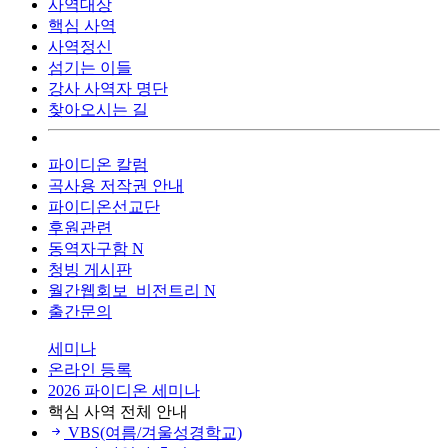
사역대상
핵심 사역
사역정신
섬기는 이들
강사 사역자 명단
찾아오시는 길
파이디온 칼럼
곡사용 저작권 안내
파이디온선교단
후원관련
동역자구함
N
청빙 게시판
월간웹회보_비전트리
N
출간문의
세미나
온라인 등록
2026 파이디온 세미나
핵심 사역 전체 안내
VBS(여름/겨울성경학교)