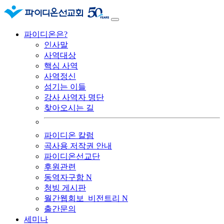
파이디온은?
인사말
사역대상
핵심 사역
사역정신
섬기는 이들
강사 사역자 명단
찾아오시는 길
파이디온 칼럼
곡사용 저작권 안내
파이디온선교단
후원관련
동역자구함
N
청빙 게시판
월간웹회보_비전트리
N
출간문의
세미나