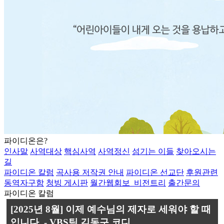
파이디온은?
인사말
사역대상
핵심사역
사역정신
섬기는 이들
찾아오시는
길
파이디온 칼럼
곡사용 저작권 안내
파이디온 선교단
후원관련
동역자구함
청빙 게시판
월간웹회보_비전트리
출간문의
파이디온 칼럼
[2025년 8월] 이제 예수님의 제자로 세워야 할 때
입니다. - VBS팀 김동구 코디