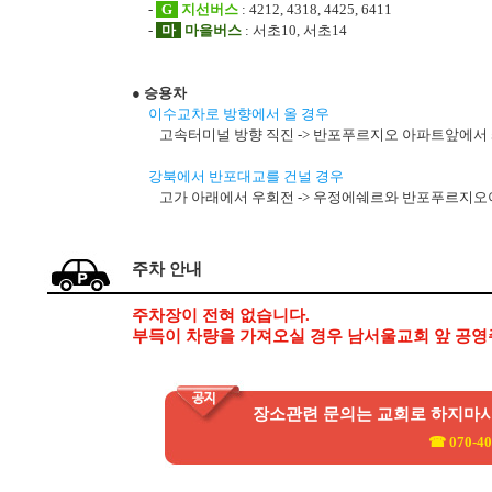
-
G
지선버스
: 4212, 4318, 4425, 6411
-
마
마을버스
: 서초10, 서초14
● 승용차
이수교차로 방향에서 올 경우
고속터미널 방향 직진 -> 반포푸르지오 아파트앞에서 
강북에서 반포대교를 건널 경우
고가 아래에서 우회전 -> 우정에쉐르와 반포푸르지오아
주차 안내
주차장이 전혀 없습니다.
부득이 차량을 가져오실 경우 남서울교회 앞 공영주차
장소관련 문의는 교회로 하지마
☎ 070-40