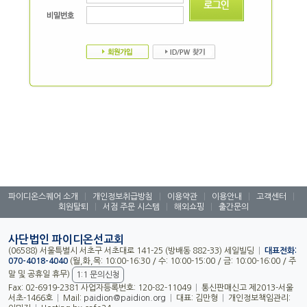
|
|
|
|
|
파이디온스퀘어 소개
개인정보취급방침
이용약관
이용안내
고객센터
|
|
|
회원탈퇴
서점 주문 시스템
해외쇼핑
출간문의
사단법인 파이디온선교회
(06588) 서울특별시 서초구 서초대로 141-25 (방배동 882-33) 세일빌딩
|
대표전화:
070-4018-4040
(월,화,목: 10:00-16:30 / 수: 10:00-15:00 / 금: 10:00-16:00 / 주
말 및 공휴일 휴무)
1:1 문의신청
Fax: 02-6919-2381 사업자등록번호: 120-82-11049
|
통신판매신고 제2013-서울
서초-1466호
|
Mail:
|
대표: 김만형
|
개인정보책임관리:
paidion@paidion.org