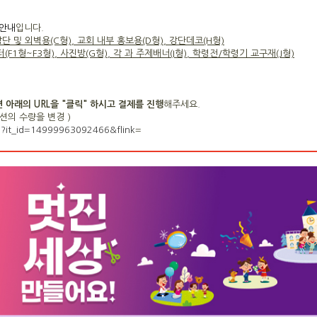
안내
입니다.
 강단 및 외벽용(C형), 교회 내부 홍보용(D형), 강단데코(H형)
F1형~F3형), 사진방(G형), 각 과 주제배너(I형), 학령전/학령기 교구재(J형)
아래의 URL을 "클릭" 하시고 결제를 진행
해주세요.
옵션의 수량을 변경
)
p?it_id=14999963092466&flink
=