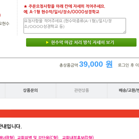
★ 주문요청사항을 아래 칸에 자세히 적어주세요.
예. A-1형 현수막/일시/장소/OOOO성경학교
)
교현수
39,000 원
총상품금액
로그인 후 이
상품문의
관련상품
배송/교환/
 안내입니다
.
너(B형), 교회외벽 및 강단용(C형) , 교회내부홍보(D형)