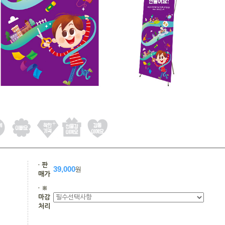
· 판
39,000
원
매가
· ※
마감
처리