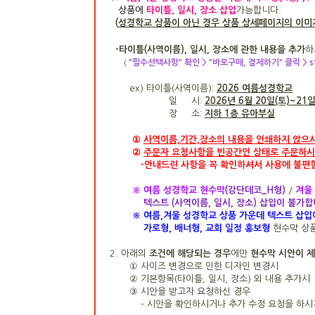
상품
에
타이틀, 일시, 장소 삽입
가능합니다.
(
성경학교 상품이 아닌 경우 상품 상세페이지의 이미지
-타이틀(사역이름), 일시, 장소에 관한 내용을 추가
하
"필수선택사항" 확인 > "바로구매, 결제하기" 클릭 >
(
ex)
타이틀(사역이름):
2026 여름성경학교
일 시:
2026년 6월 20일(토)~21
장 소:
지하 1층 유아부실
①
사역이름,기간,장
소의 내용을 인쇄하지 않으
②
주문자 요청사항을 빈공간인
상태로 주문하시
-
안내드린 사항을 꼭 확인하셔서
사용에 불편
※ 여름 성경학교 현수막
(강단데코_H형)
/
겨울
텍스트 (사역이름, 일시, 장소) 삽입이 불가합
※
여름,겨울 성경학교 상품 가운데 텍스트 삽
가로형, 배너형, 교회 일정 홍보형
현수막 상
2. 아래의
조건에 해당되는 경우
에만
현수막 시안이 
① 사이즈 변경으로 인한 디자인 변경시
② 기본항목(타이틀, 일시, 장소) 외 내용 추가시
③ 시안을 받고자 요청하신 경우
- 시안을 확인하시거나 추가 수정 요청을 