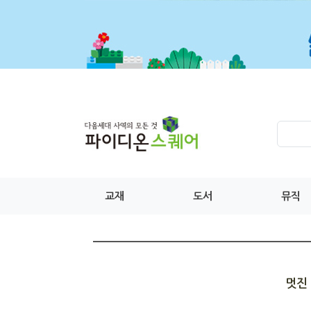
교재
도서
뮤직
멋진 