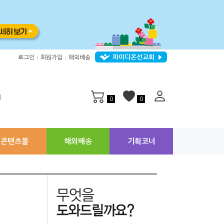
파이디온선교회
로그인
회원가입
해외배송
|
|
지
0
0
콘텐츠몰
해외배송
기획코너