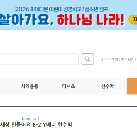
인기검색어 :
예수빌리
사역용품
티셔츠
현수막
[paidion]
세상 만들어요 B-2 Y배너 현수막