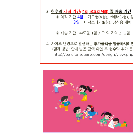
현수막
제작 기간
및
배송 기간
3.
(주말, 공휴일 제외)
① 제작 기간
4
일
_
가로형(A형), Y배너(B형),
3일
_
바닥스티커(E형), 장식용 캐릭터(
② 배송 기간 _수도권 1일 / 그 외 지역 2~3일
4. 사이즈 변경으로 발생하는
추가금액을 입금하시려면 
(결제 방법: 안내 받은
금액 확인 후 현수막 추가 
http://paidionsquare.com/design/view.ph