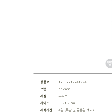
· 상품코드
17657719741224
· 브랜드
paidion
· 재질
부직포
· 사이즈
60×180cm
· 제작기간
4일 (주말 및 공휴일 제외)