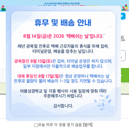
파이디온선교회
로그인
회원가입
해외배송
|
|
0
0
교재
도서
뮤직
용품
현수막
콘텐츠
공지사항
오늘 하루 이 창을 열지 않음
[닫기]