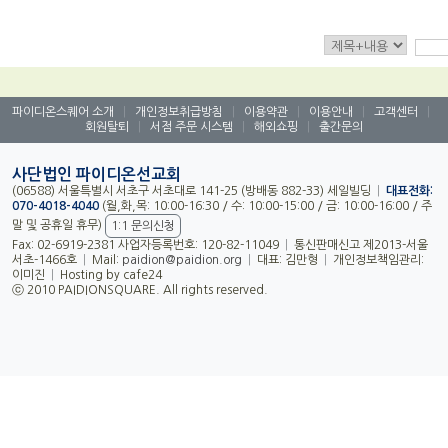
|
|
|
|
|
파이디온스퀘어 소개
개인정보취급방침
이용약관
이용안내
고객센터
|
|
|
회원탈퇴
서점 주문 시스템
해외쇼핑
출간문의
사단법인 파이디온선교회
(06588) 서울특별시 서초구 서초대로 141-25 (방배동 882-33) 세일빌딩
|
대표전화:
070-4018-4040
(월,화,목: 10:00-16:30 / 수: 10:00-15:00 / 금: 10:00-16:00 / 주
말 및 공휴일 휴무)
1:1 문의신청
Fax: 02-6919-2381 사업자등록번호: 120-82-11049
|
통신판매신고 제2013-서울
서초-1466호
|
Mail:
|
대표: 김만형
|
개인정보책임관리:
paidion@paidion.org
이미진
|
Hosting by cafe24
ⓒ 2010 PAIDIONSQUARE. All rights reserved.