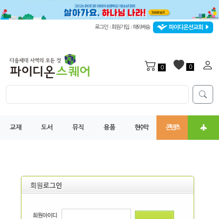
파이디온선교회
로그인
회원가입
해외배송
|
|
0
0
교재
도서
뮤직
용품
현수막
콘텐츠