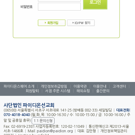
|
|
|
|
|
파이디온스퀘어 소개
개인정보취급방침
이용약관
이용안내
고객센터
|
|
|
회원탈퇴
서점 주문 시스템
해외쇼핑
출간문의
사단법인 파이디온선교회
(06588) 서울특별시 서초구 서초대로 141-25 (방배동 882-33) 세일빌딩
|
대표전화:
070-4018-4040
(월,화,목: 10:00-16:30 / 수: 10:00-15:00 / 금: 10:00-16:00 / 주
말 및 공휴일 휴무)
1:1 문의신청
Fax: 02-6919-2381 사업자등록번호: 120-82-11049
|
통신판매신고 제2013-서울
서초-1466호
|
Mail:
|
대표: 김만형
|
개인정보책임관리:
paidion@paidion.org